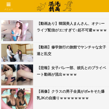
コメントでコテハン使えるようになりました🌱
メニュー
【動画あり】韓国美人まんさん、オナ○ー
ライブ配信がエ□すぎて○起不可避ｗｗｗｗ
【動画】修学旅行の旅館でヤンチャな女子
達と乱交
【悲報】女子バレー部、彼氏とのプライベ
ート動画が流出ｗｗｗｗ
【画像】クラスの男子全員がボ●キそた爆
乳JKの自撮りｗｗｗｗｗｗｗｗ