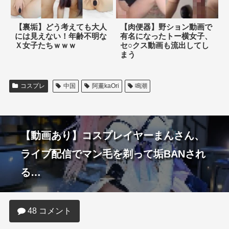
【裏垢】どう考えても大人
【肉便器】野ション動画で
には見えない！年齢不明な
有名になったトー横女子、
Ｘ女子たちｗｗｗ
セ○クス動画も流出してし
まう
コスプレ
中国
阿薰kaOri
鳴潮
【動画あり】コスプレイヤーまんさん、
ライブ配信でマン毛を剃って垢BANされ
る…
48 コメント