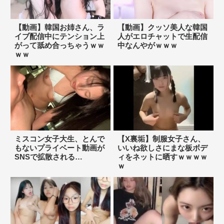
【動画】韓国お姉さん、ラ
【動画】クッソ美人な韓国
イブ配信中にテンション上
人がエロチャットで生配信
がって舐め合っちゃうｗｗ
中なんやがｗｗｗ
ｗｗ
ミスコン女子大生、とんで
【X裏垢】制服女子さん、
もないプライベート動画が
いいね欲しさにまな板ボデ
SNSで拡散される…
ィをネットに晒すｗｗｗｗ
ｗ