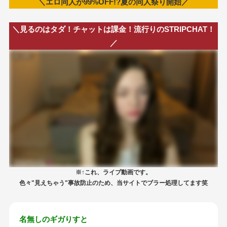
＼エロ同人が99%OFF!?夏の同人祭り開始／
＼見るのはタダ！チャットは課金！流行りのSTRIPCHAT！
／
※↑これ、ライブ動画です。
色々"見えちゃう"事故防止のため、当サイトでブラー処理してます笑
名無しのギガりすと