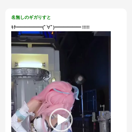
名無しのギガりすと
ｷﾀ━━━━━━(ﾟ∀ﾟ)━━━━━━ !!!!!
動
画
プ
レ
ー
ヤ
ー