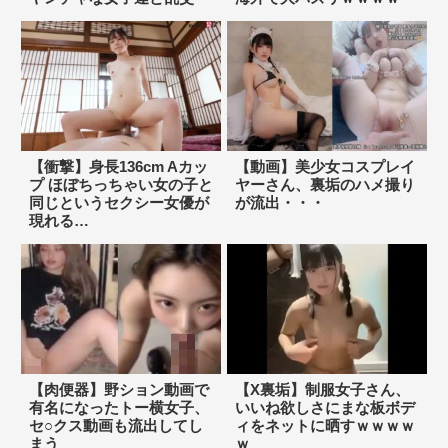
【衝撃】身長136cm Aカッ
【動画】美少女コスプレイ
プ ほぼちっちゃい女の子と
ヤーさん、裏垢のハメ撮り
同じというセクシー女優が
が流出・・・
現れる…
【肉便器】野ション動画で
【X裏垢】制服女子さん、
有名になったトー横女子、
いいね欲しさにまな板ボデ
セ○クス動画も流出してし
ィをネットに晒すｗｗｗｗ
まう
ｗ