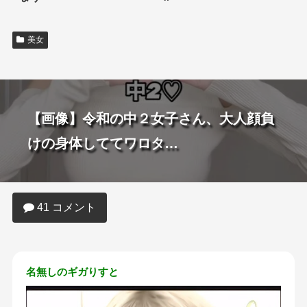
美女
【画像】令和の中２女子さん、大人顔負
けの身体しててワロタ…
41 コメント
名無しのギガりすと