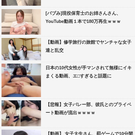
[バブみ]現役保育士のお姉さんさん、
YouTube動画１本で180万再生ｗｗｗ
【動画】修学旅行の旅館でヤンチャな女子
達と乱交
日本の10代女性が手マンされて無様にイキ
まくる動画、エ□すぎると話題に
【悲報】女子バレー部、彼氏とのプライベ
ート動画が流出ｗｗｗｗ
【動画】 女子大生さん、罰ゲームで10分間