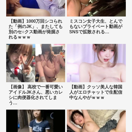
【動画】1000万回シコられ
ミスコン女子大生、とんで
た「例のJK」、またしても
もないプライベート動画が
別のセ○クス動画が発掘さ
SNSで拡散される…
れるｗｗｗ
【画像】 高校で一番可愛い
【動画】クッソ美人な韓国
アイドルJKさん、悪いカレ
人がエロチャットで生配信
シに肉便器化されてしま
中なんやがｗｗｗ
う…