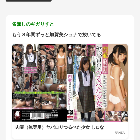
名無しのギガりすと
もう８年間ずっと加賀美シュナで抜いてる
肉壷（俺専用）ヤバロリつるぺた少女 しゅな
FANZA