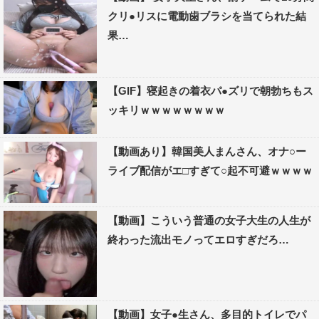
クリ●リスに電動歯ブラシを当てられた結
果…
【GIF】寝起きの着衣パ●ズリで朝勃ちもス
ッキリｗｗｗｗｗｗｗｗ
【動画あり】韓国美人まんさん、オナ○ー
ライブ配信がエ□すぎて○起不可避ｗｗｗｗ
【動画】こういう普通の女子大生の人生が
終わった流出モノってエロすぎだろ…
【動画】女子●生さん、多目的トイレでパ