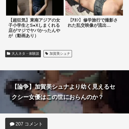
【超狂気】東南アジアの女
【ｱｶﾝ】修学旅行で撮影さ
子小学生とS●Xしまくれる
れた乱交映像が流出…
店がマジでヤバかったんや
が（動画あり）
大人ネタ・体験談
加賀美シュナ
【論争】加賀美シュナより幼く見えるセ
クシー女優はこの世におらんのか？
207 コメント