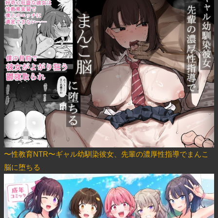
〜性教育NTR〜ギャル幼馴染彼女、先輩の濃厚性指導でまんこ
脳に堕ちる