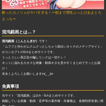
酔ったカノジョがヤバすぎる！〜朝まで理性ぶっとびあまとろ
えっち〜
混沌戯画とは…？
混沌戯画（こんとんぎが）
です！
「ムフフと何かがムクムクっとしちゃう面白いオトナのメディアサイト」
がコンセプトの5chまとめサイトです。
うっとうしい系広告
や
騙しリンク
は一切ナシ！
ネットに溢れる
カオスな画像・動画ネタ
を見やすくまとめてサッとお届
け！
末永くよろしくお願いしますm(_ _)m
免責事項
当サイト「混沌戯画」は2ch・5chまとめサイトです。
掲載している画像・動画・音声等の著作権・肖像権は、各権利所有者に帰