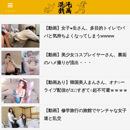
コメントでコテハン使えるようになりました🌱
メニュー
【動画】女子●生さん、多目的トイレでパ
パと気持ちよくなってしまうwwww
【動画】美少女コスプレイヤーさん、裏垢
のハメ撮りが流出・・・
【動画あり】韓国美人まんさん、オナ○ー
ライブ配信がエ□すぎて○起不可避ｗｗｗｗ
【動画】修学旅行の旅館でヤンチャな女子
達と乱交