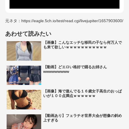
元ネタ：https://eagle.5ch.io/test/read.cgi/livejupiter/1657903600/
あわせて読みたい
【画像】こんなエッチな移民の子なら何万人で
も来て欲しいｗｗｗｗｗｗｗｗｗｗｗ
【動画】どエロい格好で踊るお姉さん
wwwwwwwww
【画像】海で遊んでる１６歳女子高生のおっぱ
いが１００点満点ｗｗｗｗｗｗ
【動画あり】フェラチオ世界大会が想像の斜め
上すぎる