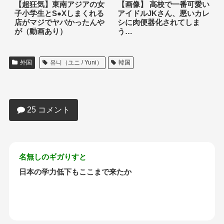
【超狂気】東南アジアの女
【画像】 高校で一番可愛い
子小学生とS●Xしまくれる
アイドルJKさん、悪いカレ
店がマジでヤバかったんや
シに肉便器化されてしま
が（動画あり）
う…
外国
유니（ユニ / Yuni）
韓国
【悲報】悪ノリJKさん、授業中にマ◯コ
くぱぁしてしまうｗｗｗｗｗｗ
25 コメント
名無しのギガりすと
日本の学力低下もここまで来たか