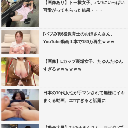
【画像あり】トー横女子、パパにいっぱい
可愛がってもらった結果・・・
[バブみ]現役保育士のお姉さんさん、
YouTube動画１本で180万再生ｗｗｗ
【画像】Lカップ裏垢女子、たゆんたゆん
すぎるｗｗｗｗｗｗ
日本の10代女性が手マンされて無様にイキ
まくる動画、エ□すぎると話題に
【動画大量】TikTokまんさん、お○ぱいプ