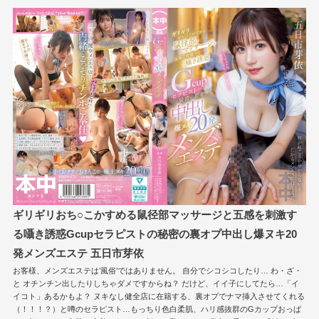
ギリギリおち○こかすめる鼠径部マッサージと五感を刺激す
る囁き誘惑Gcupセラピストの秘密の裏オプ中出し爆ヌキ20
発メンズエステ 五日市芽依
お客様、メンズエステは’風俗’ではありません。 自分でシコシコしたり… わ・ざ・
と オチンチン出したりしちゃダメですからね？ だけど、イイ子にしてたら…「イ
イコト」あるかもよ？ ヌキなし健全店に在籍する、裏オプでナマ挿入させてくれる
（！！！？）と噂のセラピスト…もっちり色白柔肌、ハリ感抜群のGカップおっぱ