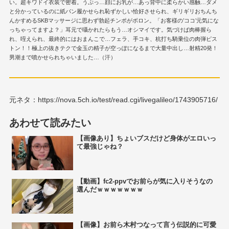
い。超キワドイ衣装で密着。うぷっ…顔にお乳が…あっ背中に柔らかい感触…ダメ
と分かっているのに紙パン履かせられ恥ずかしい恰好させられ、ギリギリおちんち
んかすめるSKBマッサージに思わず勃起チンポがボロン。「お客様の’ココ’元気にな
っちゃってますよ？」耳元で囁かれたらもう…オシマイです。気づけば肉棒握ら
れ、咥えられ、最終的にはおまんこで…フェラ、手コキ、杭打ち騎乗位の肉弾ピス
トン！！極上の抜きテクで金玉の精子が空っぽになるまで大量中出し…射精20発！
男潮まで噴かせられちゃいました…（汗）
元ネタ：https://nova.5ch.io/test/read.cgi/livegalileo/1743905716/
あわせて読みたい
【画像あり】ちょいブスだけど身体がエロいっ
て最強じゃね？
【動画】fc2-ppvでお前らが気に入りそうなの
選んだｗｗｗｗｗｗｗ
【画像】お前ら木村つなって言う伝説的に可愛