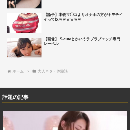
【論争】本物マ◯コよりオナホの方がキモチイ
イって奴ｗｗｗｗｗｗ
【画像】 S-cuteとかいうラブラブエッチ専門
レーベル
ホーム
大人ネタ・体験談
話題の記事