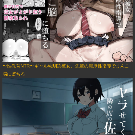
〜性教育NTR〜ギャル幼馴染彼女、先輩の濃厚性指導でまんこ
脳に堕ちる