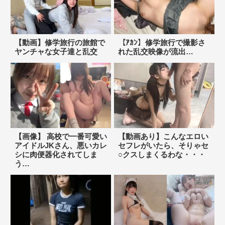
【動画】修学旅行の旅館で
【ｱｶﾝ】修学旅行で撮影さ
ヤンチャな女子達と乱交
れた乱交映像が流出…
【画像】 高校で一番可愛い
【動画あり】こんなエロい
アイドルJKさん、悪いカレ
セフレがいたら、そりゃセ
シに肉便器化されてしま
○クスしまくるわな・・・
う…