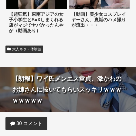
【超狂気】東南アジアの女
【動画】美少女コスプレイ
子小学生とS●Xしまくれる
ヤーさん、裏垢のハメ撮り
店がマジでヤバかったんや
が流出・・・
が（動画あり）
大人ネタ・体験談
【朗報】ワイ氏メンエス童貞、激かわの
お姉さんに抜いてもらいスッキリｗｗｗ
ｗｗｗｗｗ
30 コメント