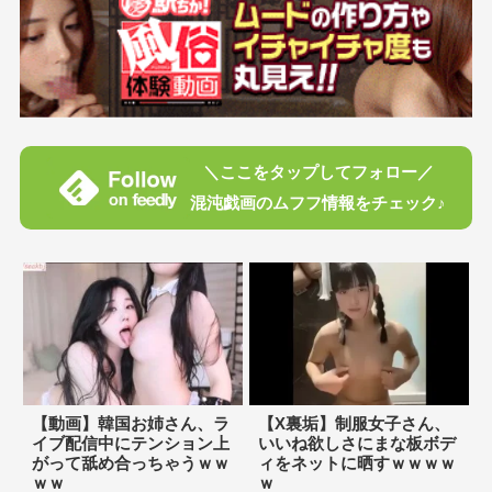
＼ここをタップしてフォロー／
混沌戯画のムフフ情報をチェック♪
【動画】韓国お姉さん、ラ
【X裏垢】制服女子さん、
イブ配信中にテンション上
いいね欲しさにまな板ボデ
がって舐め合っちゃうｗｗ
ィをネットに晒すｗｗｗｗ
ｗｗ
ｗ