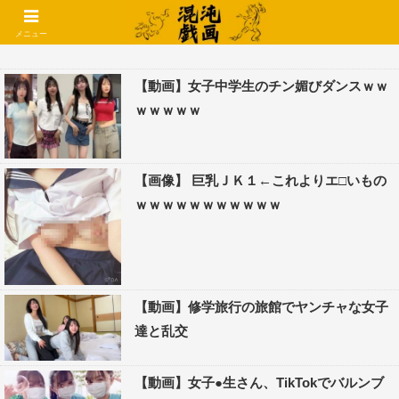
コメントでコテハン使えるようになりました🌱
メニュー
【動画】女子中学生のチン媚びダンスｗｗ
ｗｗｗｗｗ
【画像】 巨乳ＪＫ１←これよりエ□いもの
ｗｗｗｗｗｗｗｗｗｗｗ
【動画】修学旅行の旅館でヤンチャな女子
達と乱交
【動画】女子●生さん、TikTokでバルンブ