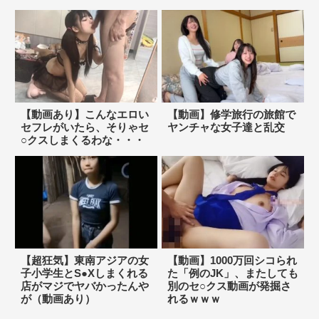
【動画あり】こんなエロい
【動画】修学旅行の旅館で
セフレがいたら、そりゃセ
ヤンチャな女子達と乱交
○クスしまくるわな・・・
【超狂気】東南アジアの女
【動画】1000万回シコられ
子小学生とS●Xしまくれる
た「例のJK」、またしても
店がマジでヤバかったんや
別のセ○クス動画が発掘さ
が（動画あり）
れるｗｗｗ