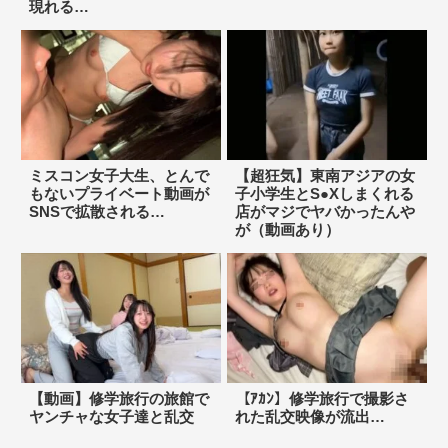
現れる…
ミスコン女子大生、とんで
【超狂気】東南アジアの女
もないプライベート動画が
子小学生とS●Xしまくれる
SNSで拡散される…
店がマジでヤバかったんや
が（動画あり）
【動画】修学旅行の旅館で
【ｱｶﾝ】修学旅行で撮影さ
ヤンチャな女子達と乱交
れた乱交映像が流出…