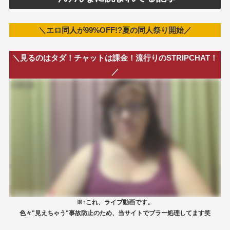
＼エロ同人が99%OFF!?夏の同人祭り開始／
＼見るのはタダ！チャットは課金！流行りのSTRIPCHAT！
／
※↑これ、ライブ動画です。
色々"見えちゃう"事故防止のため、当サイトでブラー処理してます笑