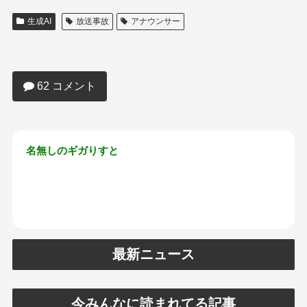
生成AI
放送事故
アナウンサー
【放送事故】美人女子アナさん、生放送
でセクシー下着を晒されてしまい炎上ｗ
ｗｗｗｗ
62 コメント
名無しのギガりすと
最新ニュース
今みんなに読まれてる記事