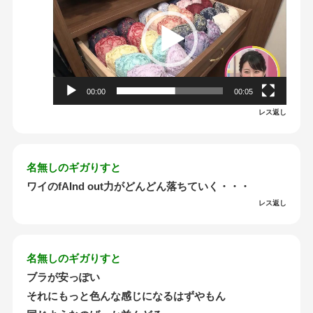
画
プ
レ
ー
ヤ
00:00
00:05
ー
レス返し
名無しのギガりすと
ワイのfAInd out力がどんどん落ちていく・・・
レス返し
名無しのギガりすと
ブラが安っぽい
それにもっと色んな感じになるはずやもん