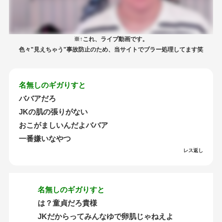
※↑これ、ライブ動画です。
色々"見えちゃう"事故防止のため、当サイトでブラー処理してます笑
名無しのギガりすと
ババアだろ
JKの肌の張りがない
おこがましいんだよババア
一番嫌いなやつ
レス返し
名無しのギガりすと
は？童貞だろ貴様
JKだからってみんなゆで卵肌じゃねえよ