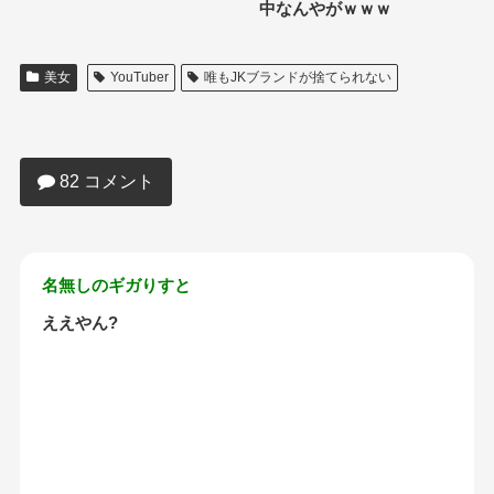
中なんやがｗｗｗ
美女
YouTuber
唯もJKブランドが捨てられない
【動画】JKさん、生着替えを全世界に公
開してしまうｗｗｗｗｗｗｗｗｗｗｗｗ
ｗ
82 コメント
名無しのギガりすと
ええやん?