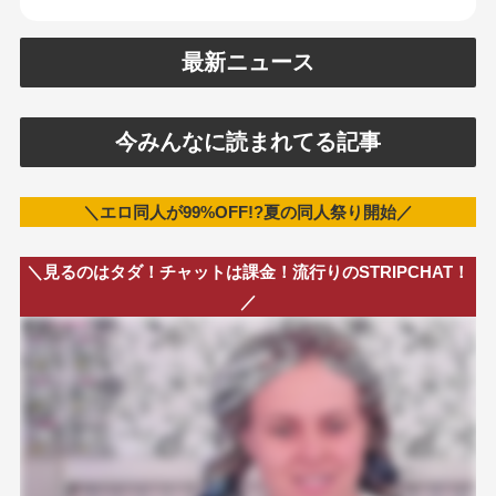
最新ニュース
今みんなに読まれてる記事
＼エロ同人が99%OFF!?夏の同人祭り開始／
＼見るのはタダ！チャットは課金！流行りのSTRIPCHAT！
／