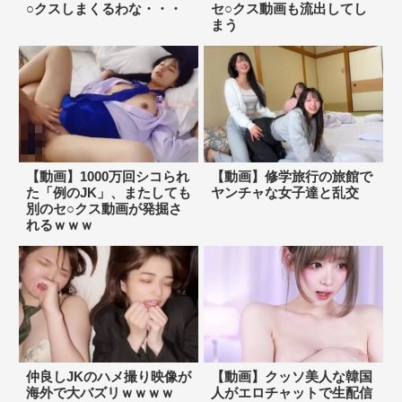
○クスしまくるわな・・・
セ○クス動画も流出してし
まう
【動画】1000万回シコられ
【動画】修学旅行の旅館で
た「例のJK」、またしても
ヤンチャな女子達と乱交
別のセ○クス動画が発掘さ
れるｗｗｗ
仲良しJKのハメ撮り映像が
【動画】クッソ美人な韓国
海外で大バズリｗｗｗｗ
人がエロチャットで生配信