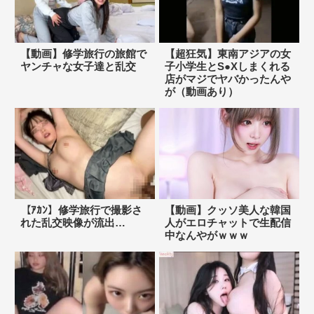
【動画】修学旅行の旅館で
【超狂気】東南アジアの女
ヤンチャな女子達と乱交
子小学生とS●Xしまくれる
店がマジでヤバかったんや
が（動画あり）
【ｱｶﾝ】修学旅行で撮影さ
【動画】クッソ美人な韓国
れた乱交映像が流出…
人がエロチャットで生配信
中なんやがｗｗｗ