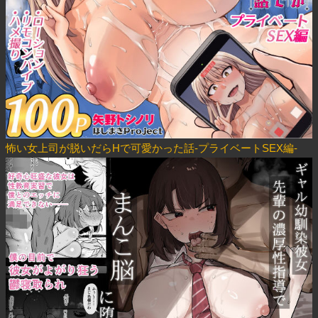
怖い女上司が脱いだらHで可愛かった話-プライベートSEX編-