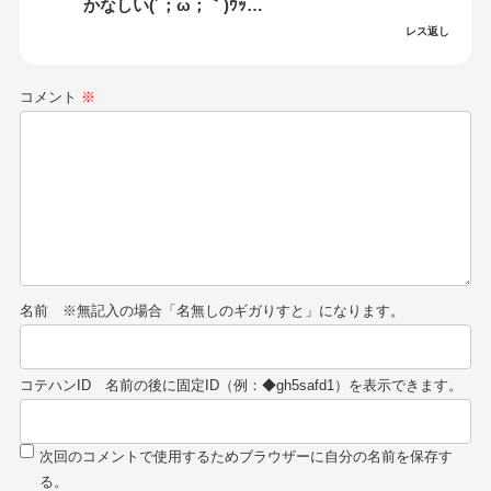
かなしい(´；ω；｀)ｳｯ…
レス返し
コメント
※
名前
コテハンID