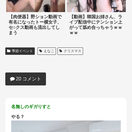
【肉便器】野ション動画で
【動画】韓国お姉さん、ラ
有名になったトー横女子、
イブ配信中にテンション上
セ○クス動画も流出してし
がって舐め合っちゃうｗｗ
まう
ｗｗ
季節イベント
えなこ
クリスマス
【画像】この子と好きな時にエッチ出来
るけどクリスマスはひとりで過ごすこと
になる
20 コメント
名無しのギガりすと
やる？