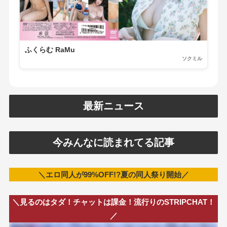
ふくらむ RaMu
ソクミル
最新ニュース
今みんなに読まれてる記事
＼エロ同人が99%OFF!?夏の同人祭り開始／
＼見るのはタダ！チャットは課金！流行りのSTRIPCHAT！
／