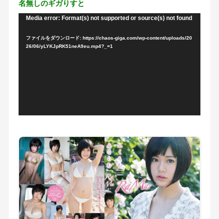
名無しのギガりすと
Media error: Format(s) not supported or source(s) not found
動
画
ファイルをダウンロード: https://chaos-giga.com/wp-content/uploads/20
プ
26/06/yLYKJpRK51neA9eu.mp4?_=1
レ
ー
ヤ
ー