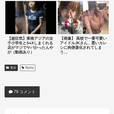
【超狂気】東南アジアの女
【画像】 高校で一番可愛い
子小学生とS●Xしまくれる
アイドルJKさん、悪いカレ
店がマジでヤバかったんや
シに肉便器化されてしま
が（動画あり）
う…
美女
Ramu
【画像】こういうお乳アピールするグラ
ドルさんｗｗｗｗｗｗｗｗｗｗｗｗｗ
79 コメント