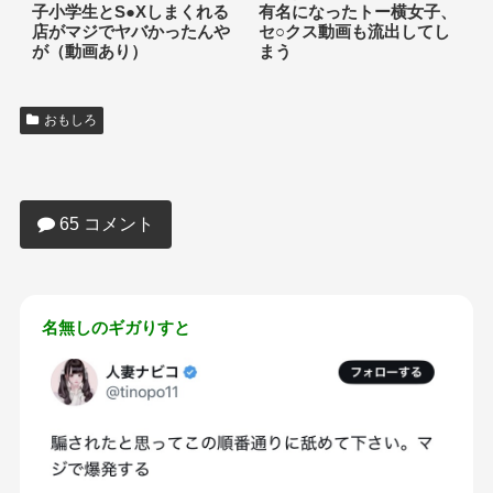
子小学生とS●Xしまくれる
有名になったトー横女子、
店がマジでヤバかったんや
セ○クス動画も流出してし
が（動画あり）
まう
おもしろ
【画像あり】人妻「この順番通りにクン
ニすれば女は爆発します」
65 コメント
名無しのギガりすと