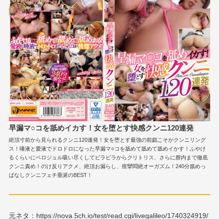
早漏マ○コを舐めイカす！女を堕とす快感クンニ120連発
絶頂寸前から見られるクンニ120連発！女を堕とす最強の前戯こそがクンニリング
ス！唾液と愛液でドロドロになった早漏マ○コを舐めて舐めて舐めイかす！ふやけ
るくらいにベロジュル吸い尽くしてビラビラからクリトリス、さらに膣内まで徹底
クンニ責め！のけ反りアクメ、絶頂お漏らし、痙攣悶絶オーガズム！240分舐めっ
ぱなしクンニフェチ垂涎のBEST！
元ネタ：https://nova.5ch.io/test/read.cgi/livegalileo/1740324919/