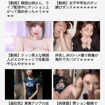
【動画】韓国お姉さん、ラ
【動画】女子中学生のチン
イブ配信中にテンション上
媚びダンスｗｗｗｗｗｗｗ
がって舐め合っちゃうｗｗ
ｗｗ
【動画】クッソ美人な韓国
仲良しJKのハメ撮り映像が
人がエロチャットで生配信
海外で大バズリｗｗｗｗ
中なんやがｗｗｗ
【超狂気】東南アジアの女
【肉便器】野ション動画で