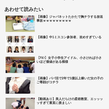
あわせて読みたい
【画像】ジャパネットたかたで胸チラする放送
事故ｗｗｗｗｗｗｗｗｗ
【画像】中1ミスコン参加者、攻めすぎている
【ｱｶﾝ】女子小学生アイドル、小さければ小さ
いほど価値がある模様
【画像】パパ活で2年で1億以上稼いだ女の子の
ご尊顔がコチラ
【動画あり】美人だらけの柔術教室、エッッッ
ッすぎて素直に羨ましい