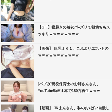
【GIF】寝起きの着衣パ●ズリで朝勃ちもス
ッキリｗｗｗｗｗｗｗｗ
【画像】 巨乳ＪＫ１←これよりエ□いもの
ｗｗｗｗｗｗｗｗｗｗｗ
[バブみ]現役保育士のお姉さんさん、
YouTube動画１本で180万再生ｗｗｗ
【動画】 JKまんさん、私のお●ぱい自慢し