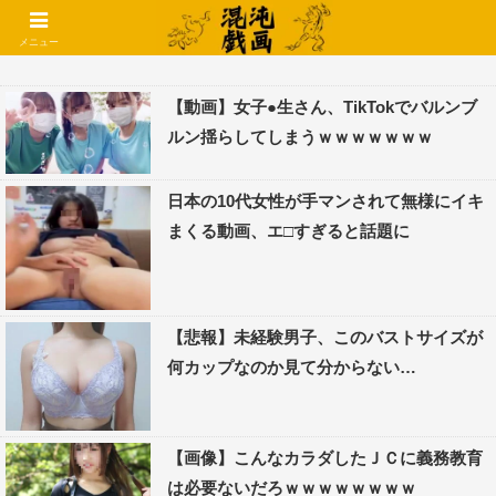
コメントでコテハン使えるようになりました🌱
メニュー
【動画】女子●生さん、TikTokでバルンブ
ルン揺らしてしまうｗｗｗｗｗｗｗ
日本の10代女性が手マンされて無様にイキ
まくる動画、エ□すぎると話題に
【悲報】未経験男子、このバストサイズが
何カップなのか見て分からない…
【画像】こんなカラダしたＪＣに義務教育
は必要ないだろｗｗｗｗｗｗｗｗ