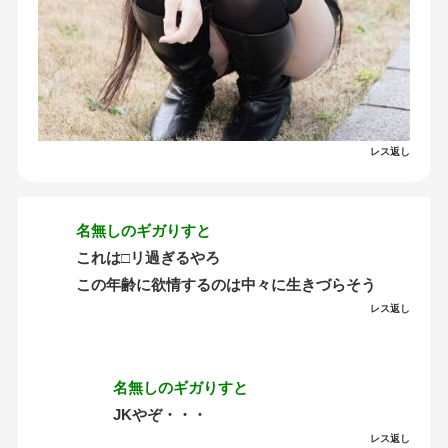
レス返し
名無しのギガりすと
これは□リ過ぎるやろ
この年齢に欲情するのは中々に生きづらそう
レス返し
名無しのギガりすと
JKやぞ・・・
レス返し