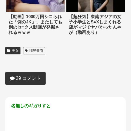
【動画】1000万回シコられ
【超狂気】東南アジアの女
た「例のJK」、またしても
子小学生とS●Xしまくれる
別のセ○クス動画が発掘さ
店がマジでヤバかったんや
れるｗｗｗ
が（動画あり）
美女
稲光亜衣
【画像】□リコン速報！現役◯学生グラ
ドルの身体がオトナすぎるｗｗｗｗｗｗ
29 コメント
名無しのギガりすと