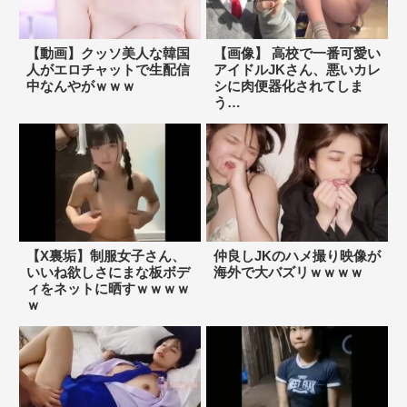
【動画】クッソ美人な韓国
【画像】 高校で一番可愛い
人がエロチャットで生配信
アイドルJKさん、悪いカレ
中なんやがｗｗｗ
シに肉便器化されてしま
う…
【X裏垢】制服女子さん、
仲良しJKのハメ撮り映像が
いいね欲しさにまな板ボデ
海外で大バズリｗｗｗｗ
ィをネットに晒すｗｗｗｗ
ｗ