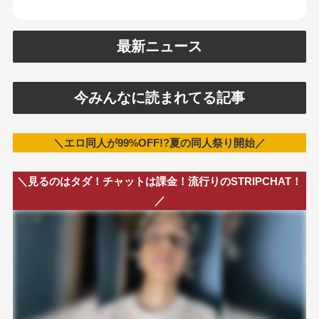
最新ニュース
今みんなに読まれてる記事
＼エロ同人が99%OFF!?夏の同人祭り開始／
＼見るのはタダ！チャットは課金！流行りのSTRIPCHAT！
／