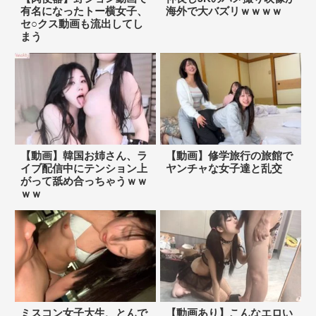
有名になったトー横女子、
海外で大バズリｗｗｗｗ
セ○クス動画も流出してし
まう
【動画】韓国お姉さん、ラ
【動画】修学旅行の旅館で
イブ配信中にテンション上
ヤンチャな女子達と乱交
がって舐め合っちゃうｗｗ
ｗｗ
ミスコン女子大生、とんで
【動画あり】こんなエロい