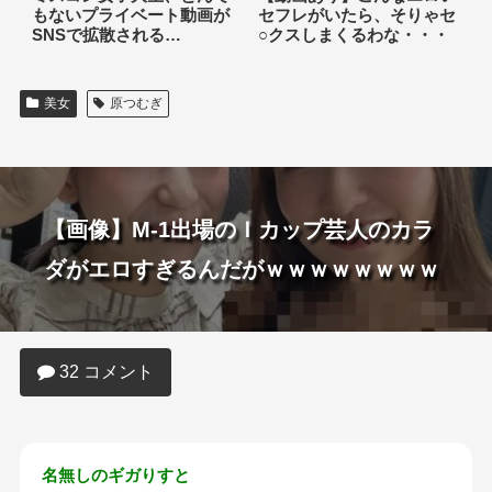
もないプライベート動画が
セフレがいたら、そりゃセ
SNSで拡散される…
○クスしまくるわな・・・
美女
原つむぎ
【画像】M-1出場のＩカップ芸人のカラ
ダがエロすぎるんだがｗｗｗｗｗｗｗｗ
32 コメント
名無しのギガりすと