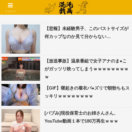
コメントでコテハン使えるようになりました🌱
メニュー
【悲報】未経験男子、このバストサイズが
何カップなのか見て分からない…
【放送事故】温泉番組で女子アナのま●こ
がガッツリ映ってしまうｗｗｗｗｗｗｗｗ
ｗ
【GIF】寝起きの着衣パ●ズリで朝勃ちもス
ッキリｗｗｗｗｗｗｗｗ
[バブみ]現役保育士のお姉さんさん、
YouTube動画１本で180万再生ｗｗｗ