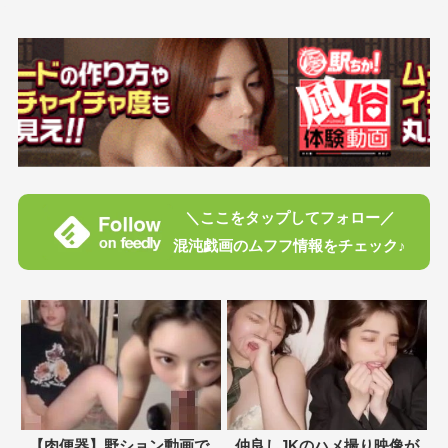
＼ここをタップしてフォロー／
混沌戯画のムフフ情報をチェック♪
【肉便器】野ション動画で
仲良しJKのハメ撮り映像が