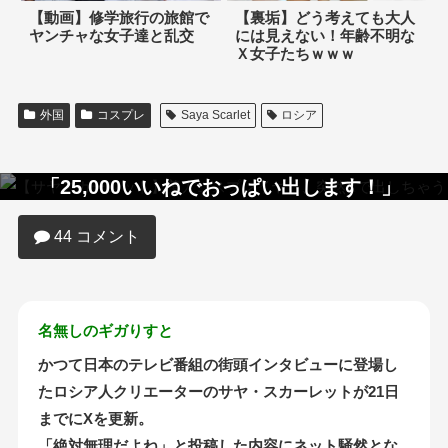
【動画】修学旅行の旅館で
【裏垢】どう考えても大人
ヤンチャな女子達と乱交
には見えない！年齢不明な
Ｘ女子たちｗｗｗ
外国
コスプレ
Saya Scarlet
ロシア
【画像】美少女コスプレイヤーさん
「25,000いいねでおっぱい出します！」
…結果ｗｗｗｗ
44 コメント
名無しのギガりすと
かつて日本のテレビ番組の街頭インタビューに登場し
たロシア人クリエーターのサヤ・スカーレットが21日
までにXを更新。
「絶対無理だよね」と投稿した内容にネット騒然とな