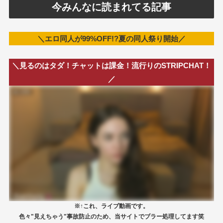
今みんなに読まれてる記事
＼エロ同人が99%OFF!?夏の同人祭り開始／
＼見るのはタダ！チャットは課金！流行りのSTRIPCHAT！
／
※↑これ、ライブ動画です。
色々"見えちゃう"事故防止のため、当サイトでブラー処理してます笑