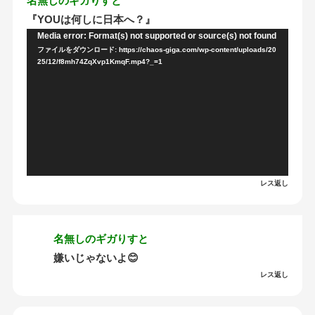
名無しのギガりすと
『YOUは何しに日本へ？』
Media error: Format(s) not supported or source(s) not found
動
ファイルをダウンロード: https://chaos-giga.com/wp-content/uploads/20
画
25/12/f8mh74ZqXvp1KmqF.mp4?_=1
プ
レ
ー
ヤ
ー
レス返し
名無しのギガりすと
嫌いじゃないよ😊
レス返し