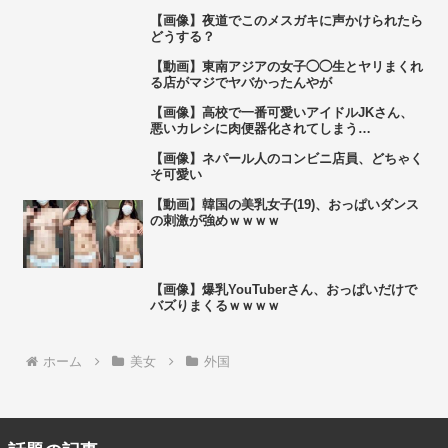
【画像】夜道でこのメスガキに声かけられたら
どうする？
【動画】東南アジアの女子◯◯生とヤリまくれ
る店がマジでヤバかったんやが
【画像】高校で一番可愛いアイドルJKさん、
悪いカレシに肉便器化されてしまう…
【画像】ネパール人のコンビニ店員、どちゃく
そ可愛い
【動画】韓国の美乳女子(19)、おっぱいダンス
の刺激が強めｗｗｗｗ
【画像】爆乳YouTuberさん、おっぱいだけで
バズりまくるｗｗｗｗ
ホーム
美女
外国