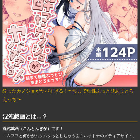
酔ったカノジョがヤバすぎる！〜朝まで理性ぶっとびあまとろ
えっち〜
混沌戯画とは…？
混沌戯画（こんとんぎが）
です！
「ムフフと何かがムクムクっとしちゃう面白いオトナのメディアサイト」