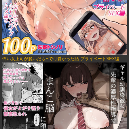
怖い女上司が脱いだらHで可愛かった話-プライベートSEX編-