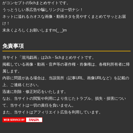
がコンセプトの5chまとめサイトです。
うっとうしい系広告
や
騙しリンク
は一切ナシ！
ネットに溢れる
カオスな画像・動画ネタ
を見やすくまとめてサッとお届
け！
末永くよろしくお願いしますm(_ _)m
免責事項
当サイト「混沌戯画」は2ch・5chまとめサイトです。
掲載している画像・動画・音声等の著作権・肖像権は、各権利所有者に帰
属します。
内容に問題がある場合は、当該箇所（記事URL、画像URLなど）を記載の
上、ご連絡ください。
迅速に削除・修正対応をいたします。
なお、当サイトの閲覧や利用により生じたトラブル、損失・損害につい
て、当サイトは一切の責任を負いません。
また、当サイトはアフィリエイト広告を利用しています。