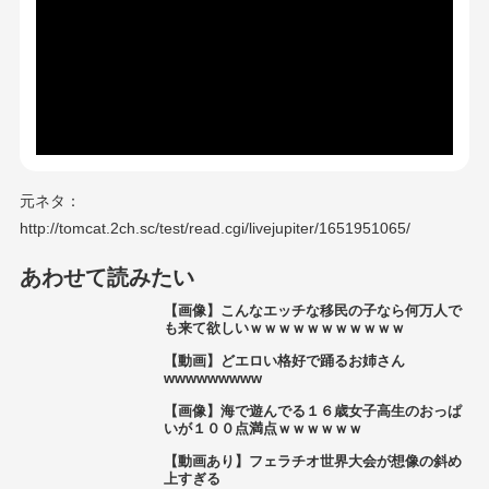
元ネタ：
http://tomcat.2ch.sc/test/read.cgi/livejupiter/1651951065/
あわせて読みたい
【画像】こんなエッチな移民の子なら何万人で
も来て欲しいｗｗｗｗｗｗｗｗｗｗｗ
【動画】どエロい格好で踊るお姉さん
wwwwwwwww
【画像】海で遊んでる１６歳女子高生のおっぱ
いが１００点満点ｗｗｗｗｗｗ
【動画あり】フェラチオ世界大会が想像の斜め
上すぎる