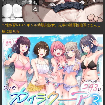
〜性教育NTR〜ギャル幼馴染彼女、先輩の濃厚性指導でまんこ
脳に堕ちる