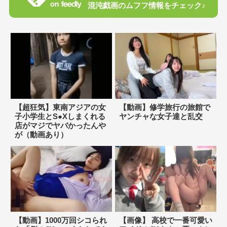
混沌戯画のムフフ情報をチェック♪
【超狂気】東南アジアの女
【動画】修学旅行の旅館で
子小学生とS●Xしまくれる
ヤンチャな女子達と乱交
店がマジでヤバかったんや
が（動画あり）
【動画】1000万回シコられ
【画像】 高校で一番可愛い