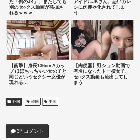
た「例のJK」、またしても
アイドルJKさん、悪いカレ
別のセ○クス動画が発掘さ
シに肉便器化されてしま
れるｗｗｗ
う…
【衝撃】身長136cm Aカッ
【肉便器】野ション動画で
プ ほぼちっちゃい女の子と
有名になったトー横女子、
同じというセクシー女優が
セ○クス動画も流出してし
現れる…
まう
外国
韓国
中国
【画像】中国のエッッなお姉さん見放題
のサイトが最高すぎるｗｗｗｗｗｗｗｗ
37 コメント