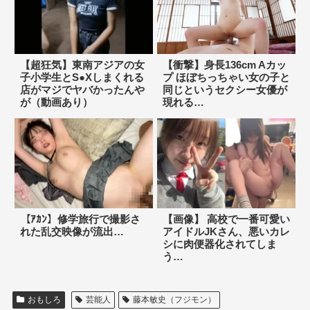
【超狂気】東南アジアの女
【衝撃】身長136cm Aカッ
子小学生とS●Xしまくれる
プ ほぼちっちゃい女の子と
店がマジでヤバかったんや
同じというセクシー女優が
が（動画あり）
現れる…
【ｱｶﾝ】修学旅行で撮影さ
【画像】 高校で一番可愛い
れた乱交映像が流出…
アイドルJKさん、悪いカレ
シに肉便器化されてしま
う…
おもしろ
芸能人
藤本敏史（フジモン）