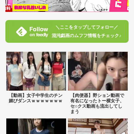
＼ここをタップしてフォロー／
混沌戯画のムフフ情報をチェック♪
【動画】女子中学生のチン
【肉便器】野ション動画で
媚びダンスｗｗｗｗｗｗｗ
有名になったトー横女子、
セ○クス動画も流出してし
まう