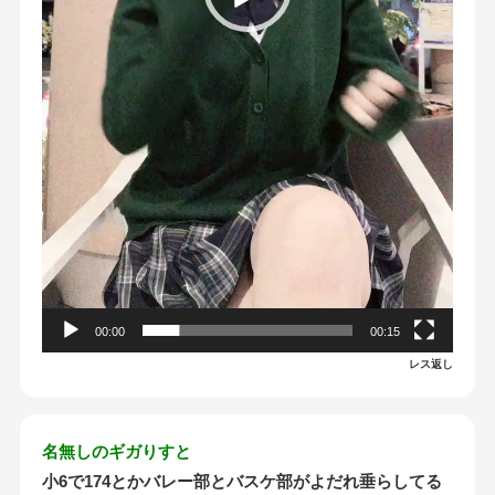
00:00
00:15
レス返し
名無しのギガりすと
小6で174とかバレー部とバスケ部がよだれ垂らしてる