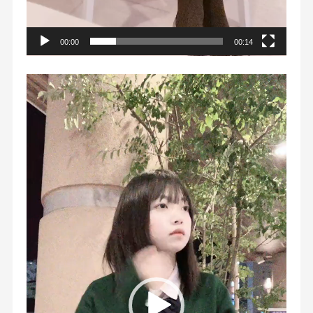
00:00
00:14
動
画
プ
レ
ー
ヤ
ー