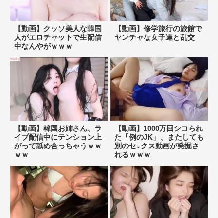
【動画】クッソ美人な韓国
【動画】修学旅行の旅館で
人がエロチャットで生配信
ヤンチャな女子達と乱交
中なんやがｗｗｗ
【動画】韓国お姉さん、ラ
【動画】1000万回シコられ
イブ配信中にテンション上
た「例のJK」、またしても
がって舐め合っちゃうｗｗ
別のセ○クス動画が発掘さ
ｗｗ
れるｗｗｗ