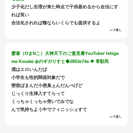
少子化だし生理が来た時点で子供産めるから合法にす
れば良い
合法化されれば種ならいくらでも提供するよ
レス返し
蜜壷（OまNこ）大神天下のご意見番YouTuber Ishiga
me Koudai фのギガりすと◆2853e74a 🐠 常駐民
僕はエロいんだば
小学生も性的関係対象だで
密壺ばまんだ小便臭ぇんだんべげど
じっくり生挿入すてらって
くっちゃくっちゃ突いでみでな
んで気持ちよう中でフィニッシュすて
レス返し