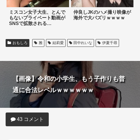
ミスコン女子大生、とんで
仲良しJKのハメ撮り映像が
もないプライベート動画が
海外で大バズリｗｗｗｗ
SNSで拡散される…
おもしろ
雅
結莉愛
田中れいな
伊夏千尋
【画像】令和の小学生、もう子作りも普
通に合法レベルｗｗｗｗｗｗ
43 コメント