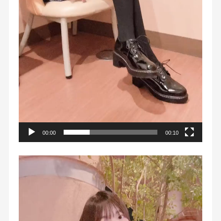
00:00
00:10
動
画
プ
レ
ー