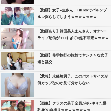
【動画】女子●生さん、TikTokでバルンブ
ルン揺らしてしまうｗｗｗｗｗｗｗ
【動画あり】韓国美人まんさん、オナ○ー
ライブ配信がエ□すぎて○起不可避ｗｗｗｗ
【動画】修学旅行の旅館でヤンチャな女子
達と乱交
【悲報】未経験男子、このバストサイズが
何カップなのか見て分からない…
【画像】クラスの男子全員がボ●キそた爆
乳JKの自撮りｗｗｗｗｗｗｗｗ