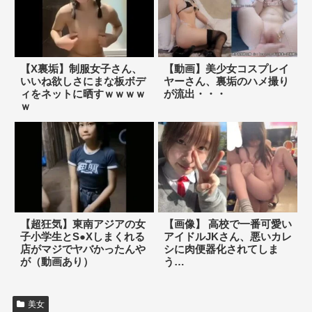
【X裏垢】制服女子さん、
【動画】美少女コスプレイ
いいね欲しさにまな板ボデ
ヤーさん、裏垢のハメ撮り
ィをネットに晒すｗｗｗｗ
が流出・・・
ｗ
【超狂気】東南アジアの女
【画像】 高校で一番可愛い
子小学生とS●Xしまくれる
アイドルJKさん、悪いカレ
店がマジでヤバかったんや
シに肉便器化されてしま
が（動画あり）
う…
美女