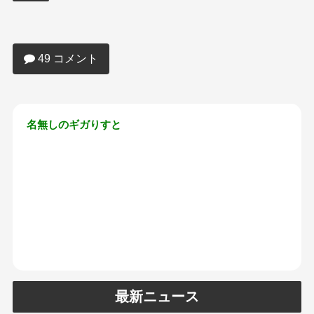
【画像あり】歯科衛生士（Mカップ）
「おっぱいが患者に当たって辛い…」
49 コメント
名無しのギガりすと
最新ニュース