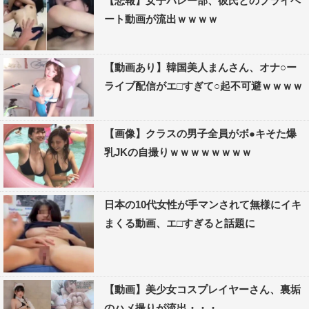
【悲報】女子バレー部、彼氏とのプライベ
ート動画が流出ｗｗｗｗ
【動画あり】韓国美人まんさん、オナ○ー
ライブ配信がエ□すぎて○起不可避ｗｗｗｗ
【画像】クラスの男子全員がボ●キそた爆
乳JKの自撮りｗｗｗｗｗｗｗｗ
日本の10代女性が手マンされて無様にイキ
まくる動画、エ□すぎると話題に
【動画】美少女コスプレイヤーさん、裏垢
のハメ撮りが流出・・・