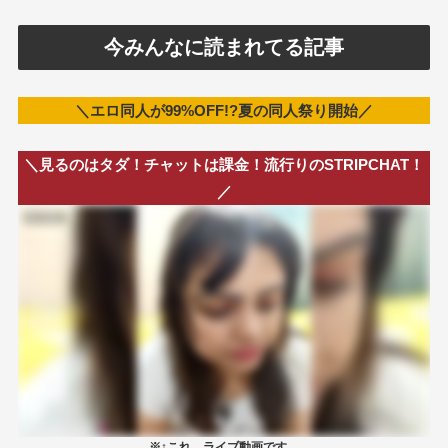
今みんなに読まれてる記事
＼エロ同人が99%OFF!?夏の同人祭り開始／
＼見るのはタダ！チャットは課金！流行りのSTRIPCHAT！
／
※↑これ、ライブ動画です。