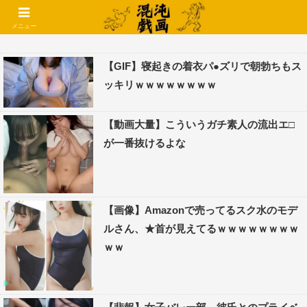
コメントでコテハン使えるようになりました🌱
メニュー
【GIF】寝起きの着衣パ●ズリで朝勃ちもス
ッキリｗｗｗｗｗｗｗｗ
【動画大量】こういうガチ素人の流出エ□
が一番抜けるよな
【画像】Amazonで売ってるスク水のモデ
ルさん、★首が見えてるｗｗｗｗｗｗｗｗ
ｗｗ