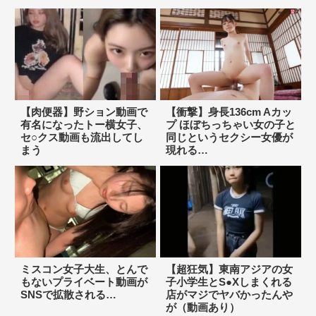
【肉便器】野ション動画で
【衝撃】身長136cm Aカッ
有名になったトー横女子、
プ ほぼちっちゃい女の子と
セ○クス動画も流出してし
同じというセクシー女優が
まう
現れる…
ミスコン女子大生、とんで
【超狂気】東南アジアの女
もないプライベート動画が
子小学生とS●Xしまくれる
SNSで拡散される…
店がマジでヤバかったんや
が（動画あり）