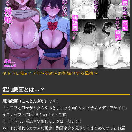
ネトラレ催●アプリ〜染められ牝媚びする母娘〜
混沌戯画とは…？
混沌戯画（こんとんぎが）
です！
「ムフフと何かがムクムクっとしちゃう面白いオトナのメディアサイト」
がコンセプトの5chまとめサイトです。
うっとうしい系広告
や
騙しリンク
は一切ナシ！
ネットに溢れる
カオスな画像・動画ネタ
を見やすくまとめてサッとお届