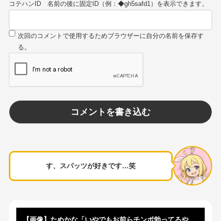
コテハンID
す、スパッツが好きです…笑
【画像】たぬかな「いやでもお前らチンポ勃ってるやんｗ」