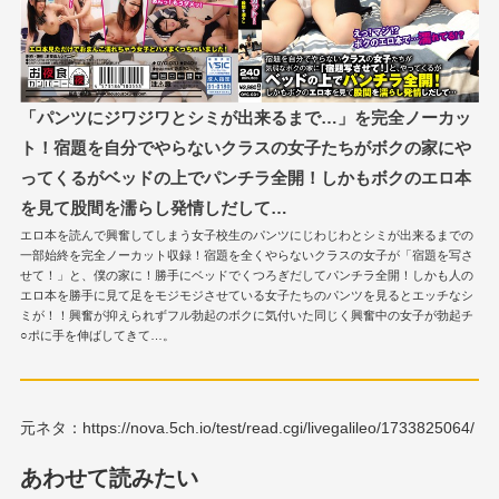
「パンツにジワジワとシミが出来るまで…」を完全ノーカッ
ト！宿題を自分でやらないクラスの女子たちがボクの家にや
ってくるがベッドの上でパンチラ全開！しかもボクのエロ本
を見て股間を濡らし発情しだして…
エロ本を読んで興奮してしまう女子校生のパンツにじわじわとシミが出来るまでの
一部始終を完全ノーカット収録！宿題を全くやらないクラスの女子が「宿題を写さ
せて！」と、僕の家に！勝手にベッドでくつろぎだしてパンチラ全開！しかも人の
エロ本を勝手に見て足をモジモジさせている女子たちのパンツを見るとエッチなシ
ミが！！興奮が抑えられずフル勃起のボクに気付いた同じく興奮中の女子が勃起チ
○ポに手を伸ばしてきて…。
元ネタ：https://nova.5ch.io/test/read.cgi/livegalileo/1733825064/
あわせて読みたい