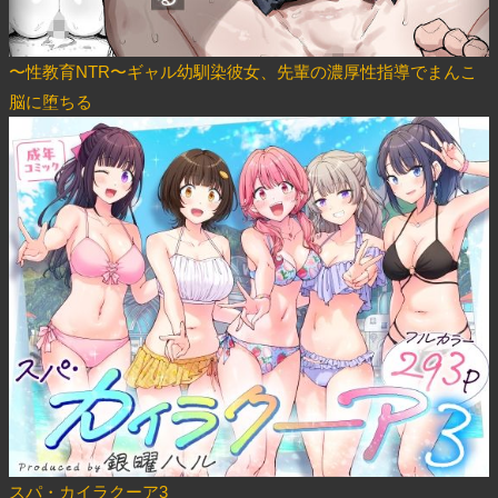
〜性教育NTR〜ギャル幼馴染彼女、先輩の濃厚性指導でまんこ
脳に堕ちる
スパ・カイラクーア3