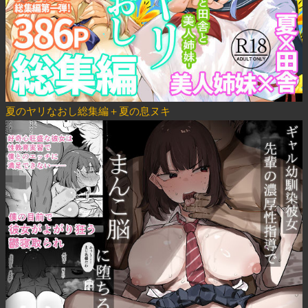
夏のヤリなおし総集編＋夏の息ヌキ