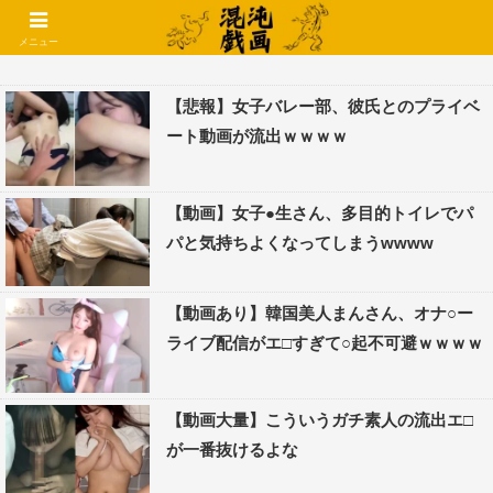
コメントでコテハン使えるようになりました🌱
メニュー
【悲報】女子バレー部、彼氏とのプライベ
ート動画が流出ｗｗｗｗ
【動画】女子●生さん、多目的トイレでパ
パと気持ちよくなってしまうwwww
【動画あり】韓国美人まんさん、オナ○ー
ライブ配信がエ□すぎて○起不可避ｗｗｗｗ
【動画大量】こういうガチ素人の流出エ□
が一番抜けるよな