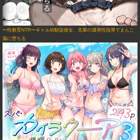
〜性教育NTR〜ギャル幼馴染彼女、先輩の濃厚性指導でまんこ
脳に堕ちる