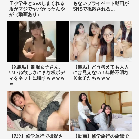
子小学生とS●Xしまくれる
もないプライベート動画が
店がマジでヤバかったんや
SNSで拡散される…
が（動画あり）
【X裏垢】制服女子さん、
【裏垢】どう考えても大人
いいね欲しさにまな板ボデ
には見えない！年齢不明な
ィをネットに晒すｗｗｗｗ
Ｘ女子たちｗｗｗ
ｗ
【ｱｶﾝ】修学旅行で撮影さ
【動画】修学旅行の旅館で