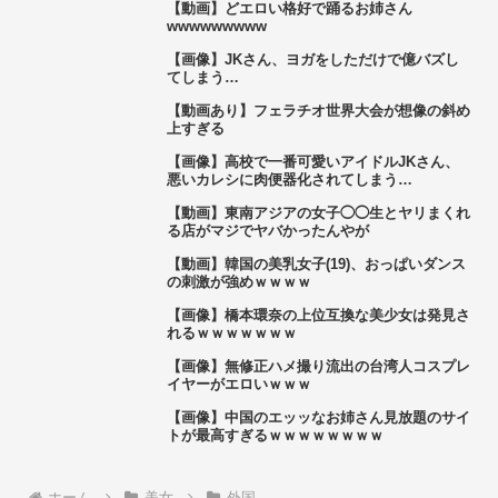
【動画】どエロい格好で踊るお姉さん
wwwwwwwww
【画像】JKさん、ヨガをしただけで億バズし
てしまう…
【動画あり】フェラチオ世界大会が想像の斜め
上すぎる
【画像】高校で一番可愛いアイドルJKさん、
悪いカレシに肉便器化されてしまう…
【動画】東南アジアの女子◯◯生とヤリまくれ
る店がマジでヤバかったんやが
【動画】韓国の美乳女子(19)、おっぱいダンス
の刺激が強めｗｗｗｗ
【画像】橋本環奈の上位互換な美少女は発見さ
れるｗｗｗｗｗｗｗ
【画像】無修正ハメ撮り流出の台湾人コスプレ
イヤーがエロいｗｗｗ
【画像】中国のエッッなお姉さん見放題のサイ
トが最高すぎるｗｗｗｗｗｗｗｗ
ホーム
美女
外国