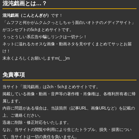
混沌戯画とは…？
混沌戯画（こんとんぎが）
です！
「ムフフと何かがムクムクっとしちゃう面白いオトナのメディアサイト」
がコンセプトの5chまとめサイトです。
うっとうしい系広告
や
騙しリンク
は一切ナシ！
ネットに溢れる
カオスな画像・動画ネタ
を見やすくまとめてサッとお届
け！
末永くよろしくお願いしますm(_ _)m
免責事項
当サイト「混沌戯画」は2ch・5chまとめサイトです。
掲載している画像・動画・音声等の著作権・肖像権は、各権利所有者に帰
属します。
内容に問題がある場合は、当該箇所（記事URL、画像URLなど）を記載の
上、ご連絡ください。
迅速に削除・修正対応をいたします。
なお、当サイトの閲覧や利用により生じたトラブル、損失・損害につい
て、当サイトは一切の責任を負いません。