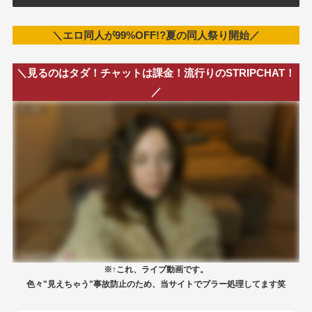
＼エロ同人が99%OFF!?夏の同人祭り開始／
＼見るのはタダ！チャットは課金！流行りのSTRIPCHAT！
／
※↑これ、ライブ動画です。
色々"見えちゃう"事故防止のため、当サイトでブラー処理してます笑