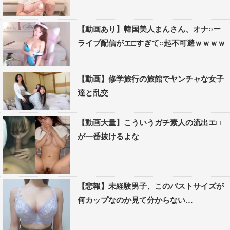
【動画あり】韓国美人まんさん、オナ○ー
ライブ配信がエ□すぎて○起不可避ｗｗｗｗ
【動画】修学旅行の旅館でヤンチャな女子
達と乱交
【動画大量】こういうガチ素人の流出エ□
が一番抜けるよな
【悲報】未経験男子、このバストサイズが
何カップなのか見て分からない…