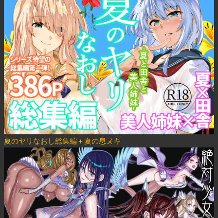
夏のヤリなおし総集編＋夏の息ヌキ