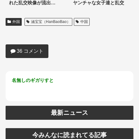
れた乱交映像が流出…
ヤンチャな女子達と乱交
外国
涵宝宝（HanBaoBao）
中国
【画像】フェラチオが上手すぎるメスガ
キが見つかるｗｗｗｗｗｗｗｗ
36 コメント
名無しのギガりすと
最新ニュース
今みんなに読まれてる記事