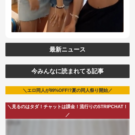
最新ニュース
今みんなに読まれてる記事
＼エロ同人が99%OFF!?夏の同人祭り開始／
＼見るのはタダ！チャットは課金！流行りのSTRIPCHAT！
／