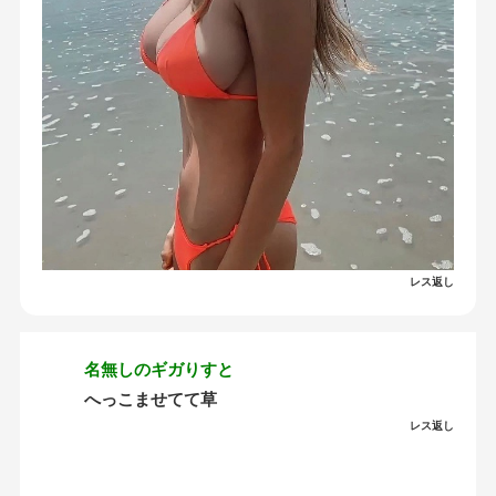
レス返し
名無しのギガりすと
へっこませてて草
レス返し