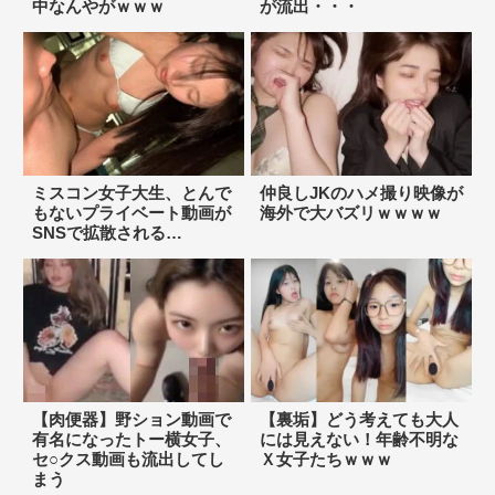
中なんやがｗｗｗ
が流出・・・
ミスコン女子大生、とんで
仲良しJKのハメ撮り映像が
もないプライベート動画が
海外で大バズリｗｗｗｗ
SNSで拡散される…
【肉便器】野ション動画で
【裏垢】どう考えても大人
有名になったトー横女子、
には見えない！年齢不明な
セ○クス動画も流出してし
Ｘ女子たちｗｗｗ
まう