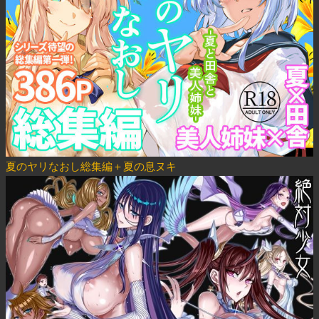
夏のヤリなおし総集編＋夏の息ヌキ