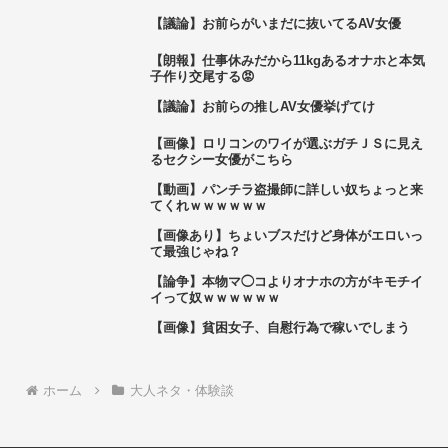
【議論】お前らがいまだに抜いてるAV女優
【朗報】仕事休みだから11kgあるオナホと本気
子作り交尾する😡
【議論】お前らの推しAV女優挙げてけ
【画像】ロリコンのワイが選ぶガチＪＳに見え
るセクシー女優がこちら
【動画】パンチラ盗撮師に詳しい奴ちょっと来
てくれｗｗｗｗｗｗ
【画像あり】ちょいブスだけど身体がエロいっ
て最強じゃね？
【論争】本物マ◯コよりオナホの方がキモチイ
イって奴ｗｗｗｗｗｗ
【画像】貧困女子、自慰行為で稼いでしまう
ホーム
大人ネタ・体験談