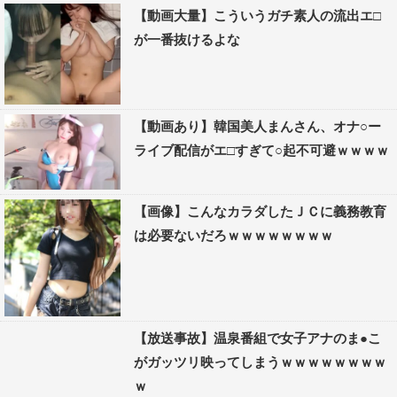
【動画大量】こういうガチ素人の流出エ□
が一番抜けるよな
【動画あり】韓国美人まんさん、オナ○ー
ライブ配信がエ□すぎて○起不可避ｗｗｗｗ
【画像】こんなカラダしたＪＣに義務教育
は必要ないだろｗｗｗｗｗｗｗｗ
【放送事故】温泉番組で女子アナのま●こ
がガッツリ映ってしまうｗｗｗｗｗｗｗｗ
ｗ