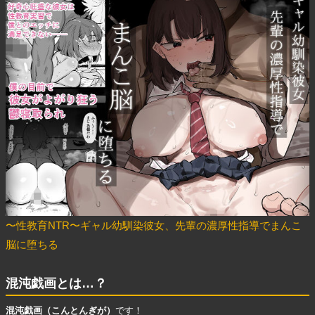
〜性教育NTR〜ギャル幼馴染彼女、先輩の濃厚性指導でまんこ
脳に堕ちる
混沌戯画とは…？
混沌戯画（こんとんぎが）
です！