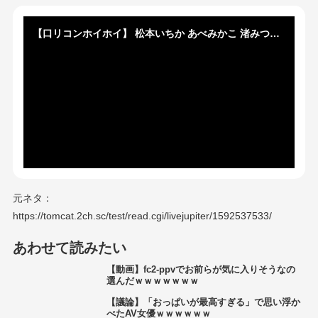
【口リコンホイホイ】 松本いちか あべみかこ 渚みつき←このあたりのAV女優が好きなんやが
元ネタ：
https://tomcat.2ch.sc/test/read.cgi/livejupiter/1592537533/
あわせて読みたい
【動画】fc2-ppvでお前らが気に入りそうなの
選んだｗｗｗｗｗｗｗ
【議論】「おっぱいが最高すぎる」で思い浮か
べたAV女優ｗｗｗｗｗｗ