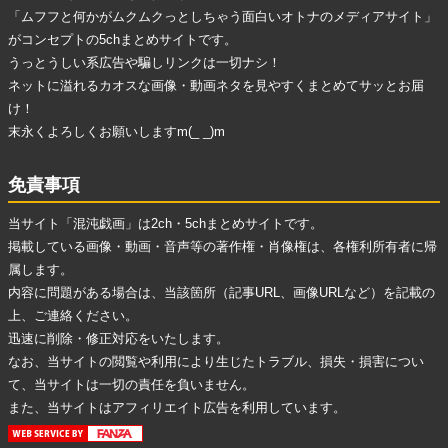
「ムフフと何かがムクムクっとしちゃう面白いオトナのメディアサイト」
がコンセプトの5chまとめサイトです。
うっとうしい系広告
や
騙しリンク
は一切ナシ！
ネットに溢れる
カオスな画像・動画ネタ
を見やすくまとめてサッとお届
け！
末永くよろしくお願いしますm(_ _)m
免責事項
当サイト「混沌戯画」は2ch・5chまとめサイトです。
掲載している画像・動画・音声等の著作権・肖像権は、各権利所有者に帰
属します。
内容に問題がある場合は、当該箇所（記事URL、画像URLなど）を記載の
上、ご連絡ください。
迅速に削除・修正対応をいたします。
なお、当サイトの閲覧や利用により生じたトラブル、損失・損害につい
て、当サイトは一切の責任を負いません。
また、当サイトはアフィリエイト広告を利用しています。