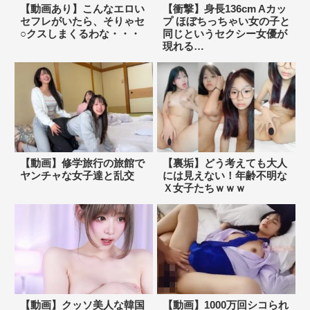
【動画あり】こんなエロい
【衝撃】身長136cm Aカッ
セフレがいたら、そりゃセ
プ ほぼちっちゃい女の子と
○クスしまくるわな・・・
同じというセクシー女優が
現れる…
【動画】修学旅行の旅館で
【裏垢】どう考えても大人
ヤンチャな女子達と乱交
には見えない！年齢不明な
Ｘ女子たちｗｗｗ
【動画】クッソ美人な韓国
【動画】1000万回シコられ