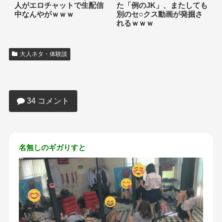
人がエロチャットで生配信
た「例のJK」、またしても
中なんやがｗｗｗ
別のセ○クス動画が発掘さ
れるｗｗｗ
大人ネタ・体験談
【画像】JKリフレの店内、エッチすぎる
34 コメント
名無しのギガりすと