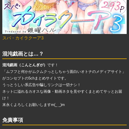
スパ・カイラクーア3
混沌戯画とは…？
混沌戯画（こんとんぎが）
です！
「ムフフと何かがムクムクっとしちゃう面白いオトナのメディアサイト」
がコンセプトの5chまとめサイトです。
うっとうしい系広告
や
騙しリンク
は一切ナシ！
ネットに溢れる
カオスな画像・動画ネタ
を見やすくまとめてサッとお届
け！
末永くよろしくお願いしますm(_ _)m
免責事項