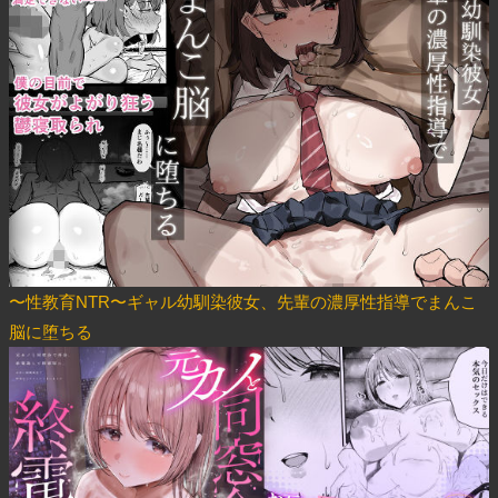
〜性教育NTR〜ギャル幼馴染彼女、先輩の濃厚性指導でまんこ
脳に堕ちる