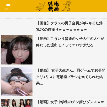
コメントでコテハン使えるようになりました🌱
メニュー
【画像】クラスの男子全員がボ●キそた爆
乳JKの自撮りｗｗｗｗｗｗｗｗ
【動画】こういう普通の女子大生の人生が
終わった流出モノってエロすぎだろ…
【動画】 女子大生さん、罰ゲームで10分間
クリ●リスに電動歯ブラシを当てられた結
果…
【動画】女子中学生のチン媚びダンスｗｗ