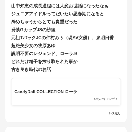
山中知恵の成長過程には大変お世話になったなぁ
ジュニアアイドルってだいたい思春期になると
辞めちゃうからとても貴重だった
発禁GカップJSの紗綾
元祖TバックJCの仲村みぅ（現AV女優）、泉明日香
超絶美少女の牧原あゆ
説明不要のレジェンド、ローラ.B
どれだけ精子を搾り取られた事か
古き良き時代のお話
CandyDoll COLLECTION ローラ
いちごキャンディ
レス返し