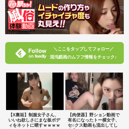
＼ここをタップしてフォロー／
混沌戯画のムフフ情報をチェック♪
【X裏垢】制服女子さん、
【肉便器】野ション動画で
いいね欲しさにまな板ボデ
有名になったトー横女子、
ィをネットに晒すｗｗｗｗ
セ○クス動画も流出してし