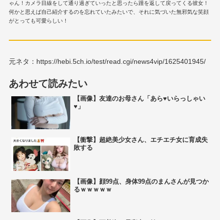
ゃん！カメラ目線をして通り過ぎていったと思ったら踵を返して戻ってくる彼女！
何かと思えば自己紹介するのを忘れていたみたいで、それに気づいた無邪気な笑顔
がとっても可愛らしい！
元ネタ：https://hebi.5ch.io/test/read.cgi/news4vip/1625401945/
あわせて読みたい
【画像】友達のお母さん「あら♥いらっしゃい
♥」
【衝撃】超絶美少女さん、エチエチ女に育成失
敗する
【画像】顔99点、身体99点のまんさんが見つか
るｗｗｗｗｗ