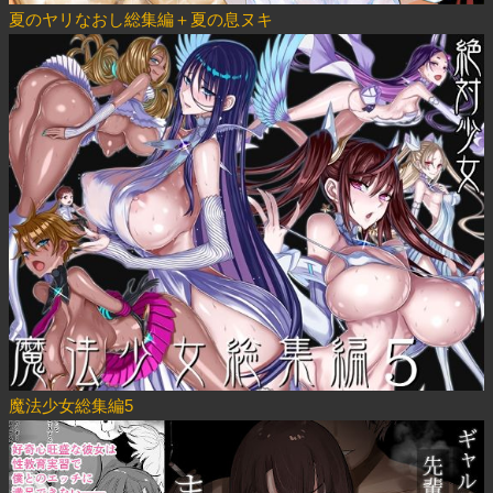
夏のヤリなおし総集編＋夏の息ヌキ
魔法少女総集編5