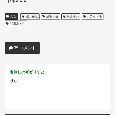
れるｗｗｗ
美女
織田芽以
泉明日香
永瀬ゆい
Jrアイドル
和泉あすか
【ｱｳﾄ】このジュニアアイドルの尻で勃
起したやつは口・リ・コ・ンｗｗｗ
35 コメント
名無しのギガりすと
りぃ…