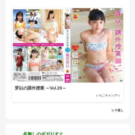
芽以の課外授業 ～Vol.20～
いちごキャンディ
レス返し
名無しのギガりすと