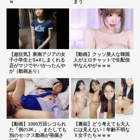
ｗ
まう
【超狂気】東南アジアの女
【動画】クッソ美人な韓国
子小学生とS●Xしまくれる
人がエロチャットで生配信
店がマジでヤバかったんや
中なんやがｗｗｗ
が（動画あり）
【動画】1000万回シコられ
【裏垢】どう考えても大人
た「例のJK」、またしても
には見えない！年齢不明な
別のセ○クス動画が発掘さ
Ｘ女子たちｗｗｗ