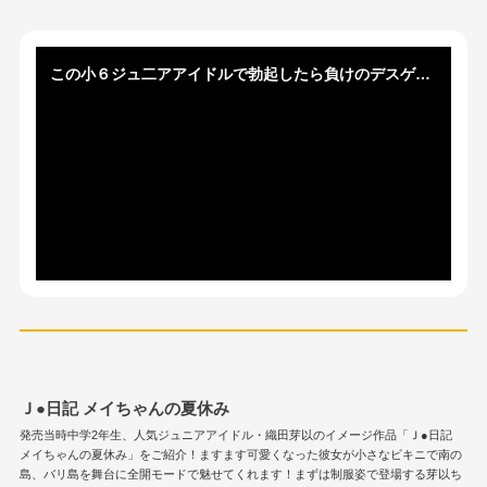
この小６ジュ二アアイドルで勃起したら負けのデスゲームｗｗｗｗｗｗｗ
Ｊ●日記 メイちゃんの夏休み
発売当時中学2年生、人気ジュニアアイドル・織田芽以のイメージ作品「Ｊ●日記
メイちゃんの夏休み」をご紹介！ますます可愛くなった彼女が小さなビキニで南の
島、バリ島を舞台に全開モードで魅せてくれます！まずは制服姿で登場する芽以ち