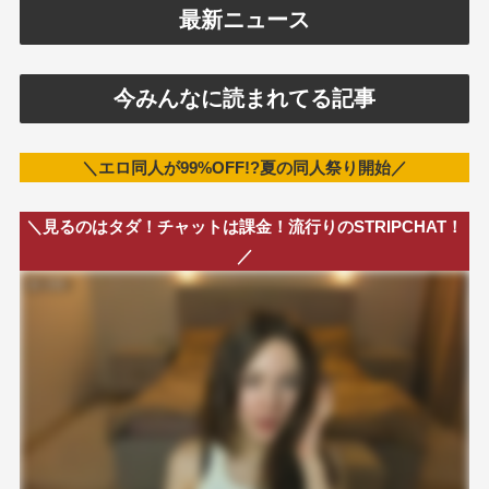
最新ニュース
今みんなに読まれてる記事
＼エロ同人が99%OFF!?夏の同人祭り開始／
＼見るのはタダ！チャットは課金！流行りのSTRIPCHAT！
／