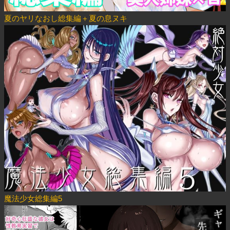
夏のヤリなおし総集編＋夏の息ヌキ
魔法少女総集編5