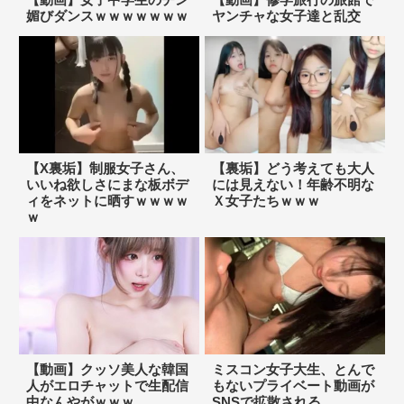
媚びダンスｗｗｗｗｗｗｗ
ヤンチャな女子達と乱交
【X裏垢】制服女子さん、
【裏垢】どう考えても大人
いいね欲しさにまな板ボデ
には見えない！年齢不明な
ィをネットに晒すｗｗｗｗ
Ｘ女子たちｗｗｗ
ｗ
【動画】クッソ美人な韓国
ミスコン女子大生、とんで
人がエロチャットで生配信
もないプライベート動画が
中なんやがｗｗｗ
SNSで拡散される…