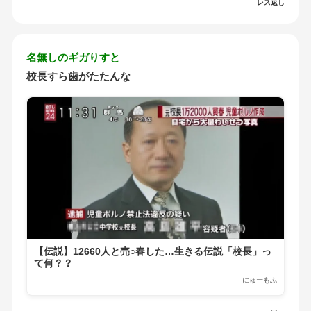
レス返し
名無しのギガりすと
校長すら歯がたたんな
【伝説】12660人と売○春した…生きる伝説「校長」っ
て何？？
にゅーもふ