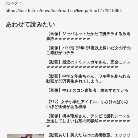
元ネタ：
https://itest.5ch.io/nova/test/read.cgi/livegalileo/1772518654
あわせて読みたい
【画像】ジャパネットたかたで胸チラする放送
事故ｗｗｗｗｗｗｗｗｗ
【画像】パパ活で2年で1億以上稼いだ女の子の
ご尊顔がコチラ
【動画】最近のＪＳメスガキさん、完全にメス
ｗｗｗｗｗｗｗｗｗｗｗｗｗｗｗｗｗｗ
【動画】中学２年生ちゃん、ワキ毛を剃られる
動画が39万再生されてしまう…
【画像】中1ミスコン参加者、攻めすぎている
【ｱｶﾝ】女子小学生アイドル、小さければ小さ
いほど価値がある模様
【画像】橋本環奈さん、テレビで授乳シーンを
放送してしまいお茶の間騒然ｗｗｗｗｗｗｗｗ
ｗ
【動画あり】美人だらけの柔術教室、エッッッ