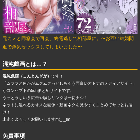
元カノと同窓会で再会、終電逃して相部屋に。〜お互い結婚間
近で浮気セックスしてしまいました〜
混沌戯画とは…？
混沌戯画（こんとんぎが）
です！
「ムフフと何かがムクムクっとしちゃう面白いオトナのメディアサイト」
がコンセプトの5chまとめサイトです。
うっとうしい系広告
や
騙しリンク
は一切ナシ！
ネットに溢れる
カオスな画像・動画ネタ
を見やすくまとめてサッとお届
け！
末永くよろしくお願いしますm(_ _)m
免責事項