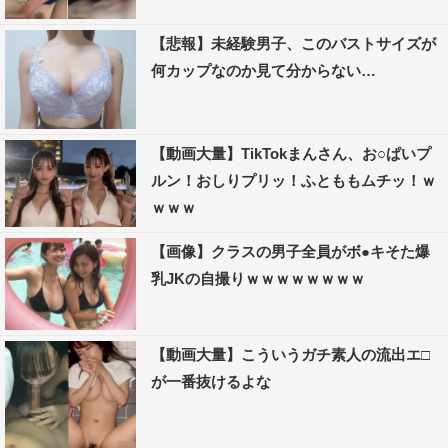
【悲報】未経験男子、このバストサイズが
何カップなのか見て分からない…
【動画大量】TikTokまんさん、お○ぱいプ
ルン！おしりプリッ！ふとももムチッ！ｗ
ｗｗｗ
【画像】クラスの男子全員がボ●キそた爆
乳JKの自撮りｗｗｗｗｗｗｗｗ
【動画大量】こういうガチ素人の流出エ□
が一番抜けるよな