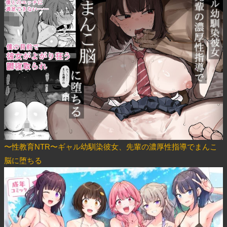
〜性教育NTR〜ギャル幼馴染彼女、先輩の濃厚性指導でまんこ
脳に堕ちる