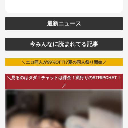
最新ニュース
今みんなに読まれてる記事
＼エロ同人が99%OFF!?夏の同人祭り開始／
＼見るのはタダ！チャットは課金！流行りのSTRIPCHAT！
／