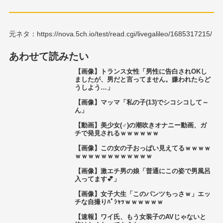
元ネタ：https://nova.5ch.io/test/read.cgi/livegalileo/1685317215/
あわせて読みたい
【画像】トランス女性「男性に告白されOKし
ましたが、男だと言ってません。嫌われたらど
うしよう…」
【画像】マッマ「私の子(13)でシコシコして～
ん」
【動画】美少女(♂)の潮吹きオナニー動画、ガ
チで発見されるｗｗｗｗｗｗ
【画像】この女の子おっぱい見えてるｗｗｗｗ
ｗｗｗｗｗｗｗｗｗｗｗｗ
【画像】激エチ男の娘「普通にこの姿で男風呂
入ってます💕」
【画像】女子大生「このパンツちっさｗ」エッ
チな自撮りﾊﾟｼｬｯｗｗｗｗｗｗ
【速報】ワイ氏、もう女装子のAVじゃないと