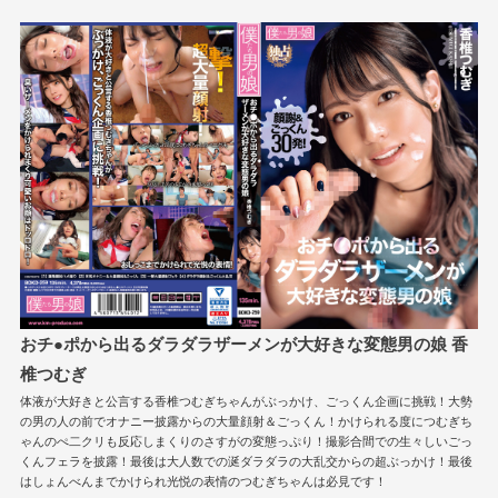
おチ●ポから出るダラダラザーメンが大好きな変態男の娘 香
椎つむぎ
体液が大好きと公言する香椎つむぎちゃんがぶっかけ、ごっくん企画に挑戦！大勢
の男の人の前でオナニー披露からの大量顔射＆ごっくん！かけられる度につむぎち
ゃんのぺ二クリも反応しまくりのさすがの変態っぷり！撮影合間での生々しいごっ
くんフェラを披露！最後は大人数での涎ダラダラの大乱交からの超ぶっかけ！最後
はしょんべんまでかけられ光悦の表情のつむぎちゃんは必見です！