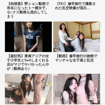
【肉便器】野ション動画で
【ｱｶﾝ】修学旅行で撮影さ
有名になったトー横女子、
れた乱交映像が流出…
セ○クス動画も流出してし
まう
【超狂気】東南アジアの女
【動画】修学旅行の旅館で
子小学生とS●Xしまくれる
ヤンチャな女子達と乱交
店がマジでヤバかったんや
が（動画あり）