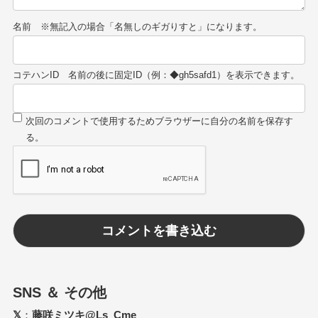
名前
コテハンID
SNS ＆ その他
𝕏
：
藤咲ミツキ@Ls_Cme