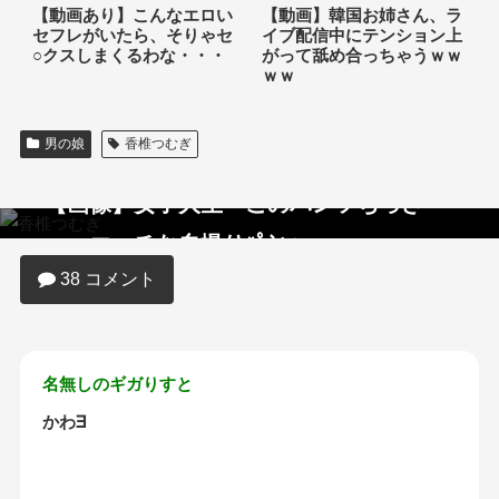
【動画あり】こんなエロい
【動画】韓国お姉さん、ラ
セフレがいたら、そりゃセ
イブ配信中にテンション上
○クスしまくるわな・・・
がって舐め合っちゃうｗｗ
ｗｗ
男の娘
香椎つむぎ
【画像】女子大生「このパンツちっさ
ｗ」エッチな自撮りﾊﾟｼｬｯｗｗｗｗｗｗ
38 コメント
名無しのギガりすと
かわ∃