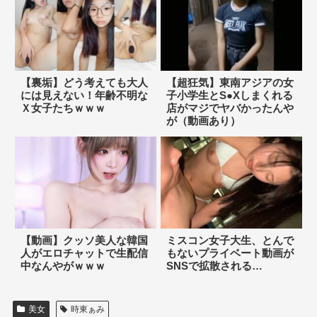
【裏垢】どう考えても大人
【超狂気】東南アジアの女
には見えない！年齢不明な
子小学生とS●Xしまくれる
Ｘ女子たちｗｗｗ
店がマジでヤバかったんや
が（動画あり）
【動画】クッソ美人な韓国
ミスコン女子大生、とんで
人がエロチャットで生配信
もないプライベート動画が
中なんやがｗｗｗ
SNSで拡散される…
美女
時東ぁみ