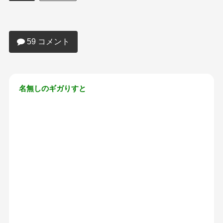
【画像】時東ぁみさん(37)マンスジをネ
ットに大公開してしまう…
59 コメント
名無しのギガりすと