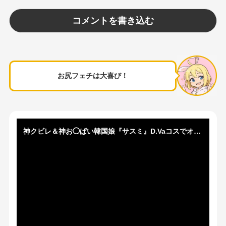
お尻フェチは大喜び！
神クビレ＆神お◯ぱい韓国娘『サスミ』D.Vaコスでオナニー配信！