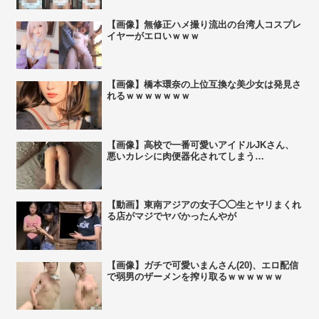
【画像】無修正ハメ撮り流出の台湾人コスプレ
イヤーがエロいｗｗｗ
【画像】橋本環奈の上位互換な美少女は発見さ
れるｗｗｗｗｗｗｗ
【画像】高校で一番可愛いアイドルJKさん、
悪いカレシに肉便器化されてしまう…
【動画】東南アジアの女子◯◯生とヤリまくれ
る店がマジでヤバかったんやが
【画像】ガチで可愛いまんさん(20)、エロ配信
で弱男のザーメンを搾り取るｗｗｗｗｗｗ