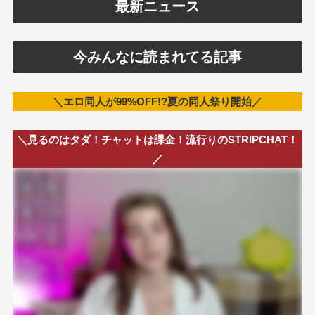
最新ニュース
今みんなに読まれてる記事
＼エロ同人が99%OFF!?夏の同人祭り開始／
＼見るのはタダ！チャットは課金！流行りのSTRIPCHAT！
／