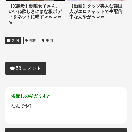
【X裏垢】制服女子さん、
【動画】クッソ美人な韓国
いいね欲しさにまな板ボデ
人がエロチャットで生配信
ィをネットに晒すｗｗｗｗ
中なんやがｗｗｗ
ｗ
外国
韓国
中国
【画像】日本まんさん、アメリカや韓国
で流行ってる「レギンスパンツ」をなぜ
か穿かない…
53 コメント
名無しのギガりすと
なんでや?