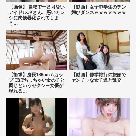
【画像】 高校で一番可愛い
【動画】女子中学生のチン
アイドルJKさん、悪いカレ
媚びダンスｗｗｗｗｗｗｗ
シに肉便器化されてしま
う…
【衝撃】身長136cm Aカッ
【動画】修学旅行の旅館で
プ ほぼちっちゃい女の子と
ヤンチャな女子達と乱交
同じというセクシー女優が
現れる…