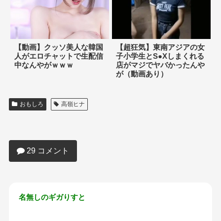
【動画】クッソ美人な韓国
【超狂気】東南アジアの女
人がエロチャットで生配信
子小学生とS●Xしまくれる
中なんやがｗｗｗ
店がマジでヤバかったんや
が（動画あり）
おもしろ
高嶺ヒナ
【画像】最近のメスガキ、ガチで生意気
過ぎわからせたいｗｗｗｗｗｗ
29 コメント
名無しのギガりすと