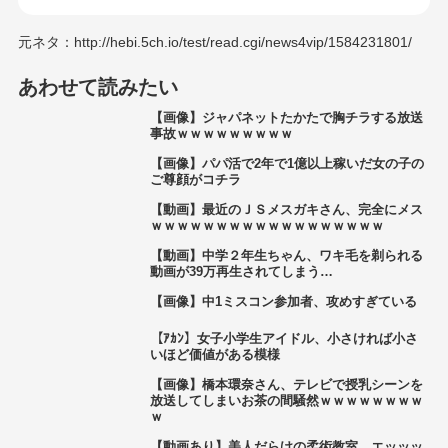
元ネタ：http://hebi.5ch.io/test/read.cgi/news4vip/1584231801/
あわせて読みたい
【画像】ジャパネットたかたで胸チラする放送
事故ｗｗｗｗｗｗｗｗｗ
【画像】パパ活で2年で1億以上稼いだ女の子の
ご尊顔がコチラ
【動画】最近のＪＳメスガキさん、完全にメス
ｗｗｗｗｗｗｗｗｗｗｗｗｗｗｗｗｗｗ
【動画】中学２年生ちゃん、ワキ毛を剃られる
動画が39万再生されてしまう…
【画像】中1ミスコン参加者、攻めすぎている
【ｱｶﾝ】女子小学生アイドル、小さければ小さ
いほど価値がある模様
【画像】橋本環奈さん、テレビで授乳シーンを
放送してしまいお茶の間騒然ｗｗｗｗｗｗｗｗ
ｗ
【動画あり】美人だらけの柔術教室、エッッッ