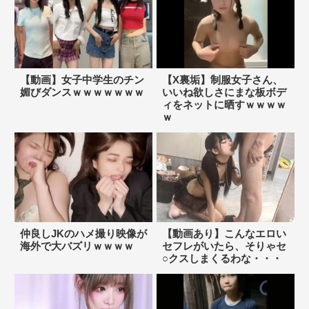
【動画】女子中学生のチン
【X裏垢】制服女子さん、
媚びダンスｗｗｗｗｗｗｗ
いいね欲しさにまな板ボデ
ィをネットに晒すｗｗｗｗ
ｗ
仲良しJKのハメ撮り映像が
【動画あり】こんなエロい
海外で大バズリｗｗｗｗ
セフレがいたら、そりゃセ
○クスしまくるわな・・・