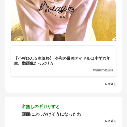
【小杉ゆん☆生誕祭】 令和の最強アイドルは小学六年
生。動画像たっぷり☆
AV男爵の黙示録
レス返し
名無しのギガりすと
画面にぶっかけそうになったわ
レス返し