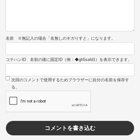
名前
コテハンID