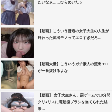
たいなぁ……ひらめいたッ
【動画】こういう普通の女子大生の人生が
終わった流出モノってエロすぎだろ…
【動画大量】こういうガチ素人の流出エ□
が一番抜けるよな
【動画】 女子大生さん、罰ゲームで10分間
クリ●リスに電動歯ブラシを当てられた結
果…