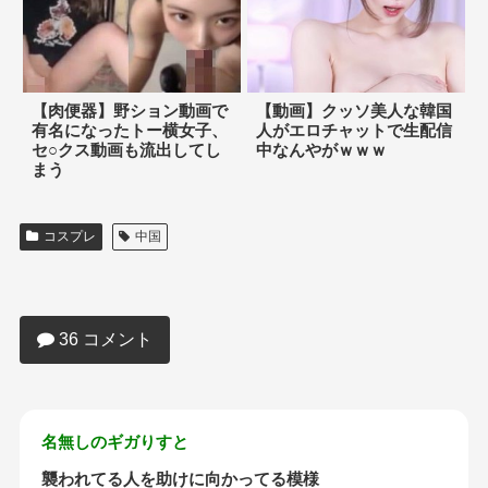
【肉便器】野ション動画で
【動画】クッソ美人な韓国
有名になったトー横女子、
人がエロチャットで生配信
セ○クス動画も流出してし
中なんやがｗｗｗ
まう
コスプレ
中国
【画像あり】中国で魔法少女が見つかる
ｗｗｗｗｗｗｗｗｗｗｗ
36 コメント
名無しのギガりすと
襲われてる人を助けに向かってる模様