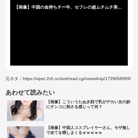
【画像】中国の金持ちチー牛、セフレの超ムチムチ美女を晒すｗｗｗｗｗｗｗｗ
元ネタ：https://viper.2ch.sc/test/read.cgi/news4vip/1739058909/
あわせて読みたい
【画像】こういうたぬき顔で乳がデカい女の妙
にチンコに刺さる感じって何？
【画像】中国人コスプレイヤーさん、モザ無し
で全てを晒しまくるｗｗｗｗｗ