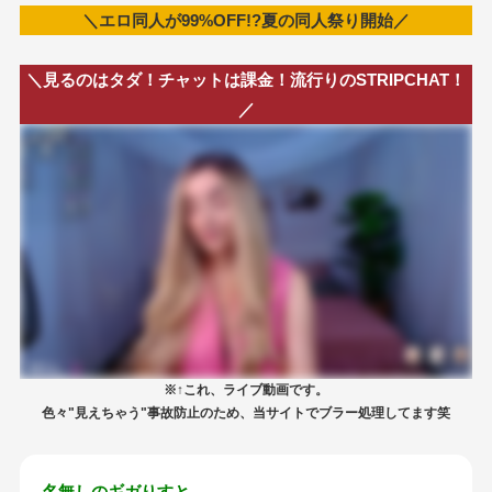
＼エロ同人が99%OFF!?夏の同人祭り開始／
＼見るのはタダ！チャットは課金！流行りのSTRIPCHAT！
／
※↑これ、ライブ動画です。
色々"見えちゃう"事故防止のため、当サイトでブラー処理してます笑
名無しのギガりすと