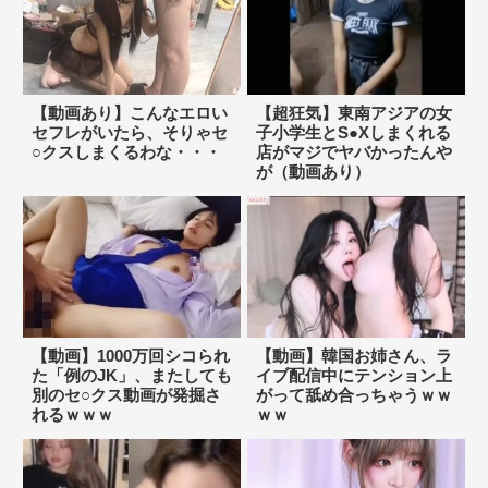
【動画あり】こんなエロい
【超狂気】東南アジアの女
セフレがいたら、そりゃセ
子小学生とS●Xしまくれる
○クスしまくるわな・・・
店がマジでヤバかったんや
が（動画あり）
【動画】1000万回シコられ
【動画】韓国お姉さん、ラ
た「例のJK」、またしても
イブ配信中にテンション上
別のセ○クス動画が発掘さ
がって舐め合っちゃうｗｗ
れるｗｗｗ
ｗｗ