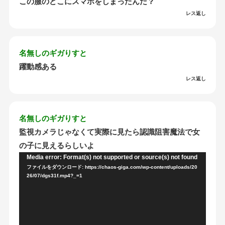
この服のどこにスマホをしまったんだ？
レス返し
名無しのギガりすと
躍動感ある
レス返し
名無しのギガりすと
監視カメラじゃなくて実際に見たら認識阻害魔法で女
の子に見えるらしいよ
Media error: Format(s) not supported or source(s) not found
動
ファイルをダウンロード: https://chaos-giga.com/wp-content/uploads/20
画
26/07/dgs31f.mp4?_=1
プ
レ
ー