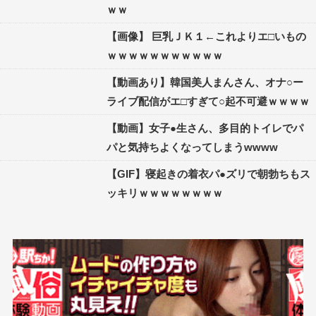
ｗｗ
【画像】 巨乳ＪＫ１←これよりエ□いもの
ｗｗｗｗｗｗｗｗｗｗｗ
【動画あり】韓国美人まんさん、オナ○ー
ライブ配信がエ□すぎて○起不可避ｗｗｗｗ
【動画】女子●生さん、多目的トイレでパ
パと気持ちよくなってしまうwwww
【GIF】寝起きの着衣パ●ズリで朝勃ちもス
ッキリｗｗｗｗｗｗｗｗ