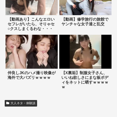
【動画あり】こんなエロい
【動画】修学旅行の旅館で
セフレがいたら、そりゃセ
ヤンチャな女子達と乱交
○クスしまくるわな・・・
仲良しJKのハメ撮り映像が
【X裏垢】制服女子さん、
海外で大バズリｗｗｗｗ
いいね欲しさにまな板ボデ
ィをネットに晒すｗｗｗｗ
ｗ
大人ネタ・体験談
【議論】引退したけど今もヌイてるAV女