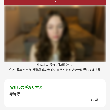
／
※↑これ、ライブ動画です。
色々"見えちゃう"事故防止のため、当サイトでブラー処理してます笑
名無しのギガりすと
卑弥呼
レス返し