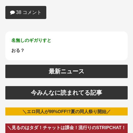
優を教えろｗｗｗｗｗｗ
38 コメント
名無しのギガりすと
おる？
最新ニュース
今みんなに読まれてる記事
＼エロ同人が99%OFF!?夏の同人祭り開始／
＼見るのはタダ！チャットは課金！流行りのSTRIPCHAT！