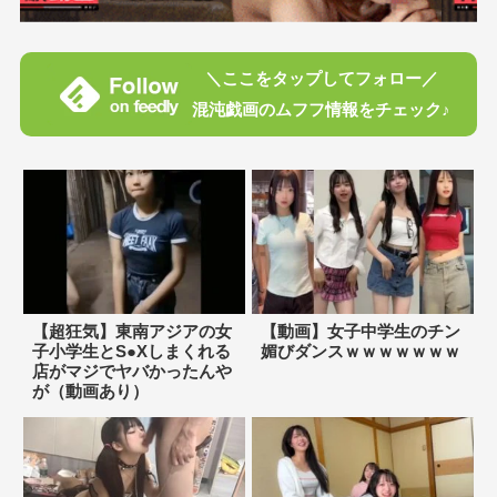
＼ここをタップしてフォロー／
混沌戯画のムフフ情報をチェック♪
【超狂気】東南アジアの女
【動画】女子中学生のチン
子小学生とS●Xしまくれる
媚びダンスｗｗｗｗｗｗｗ
店がマジでヤバかったんや
が（動画あり）