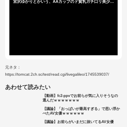
宮沢ゆかりとかいう、AAカップのド貧乳ガチ口リ美少女AV女優ｗｗｗｗ
元ネタ：
https://tomcat.2ch.sc/test/read.cgi/livegalileo/1745539037/
あわせて読みたい
【動画】fc2-ppvでお前らが気に入りそうなの
選んだｗｗｗｗｗｗｗ
【議論】「おっぱいが最高すぎる」で思い浮か
べたAV女優ｗｗｗｗｗｗ
【議論】お前らがいまだに抜いてるAV女優