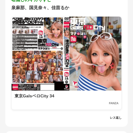
泉麻那、国見奈々、佳苗るか
東京GalsベロCity 34
FANZA
レス返し