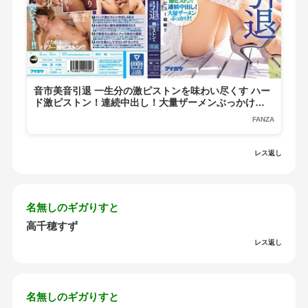
音市美音引退 一生分の激ピストンを味わい尽くす ハー
ド激ピストン！連続中出し！大量ザーメンぶっかけ！
想いを込めた本音インタビュー収録！！
FANZA
レス返し
名無しのギガりすと
高千穂すず
レス返し
名無しのギガりすと