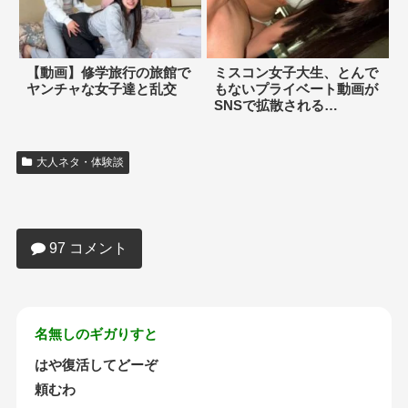
【動画】修学旅行の旅館で
ミスコン女子大生、とんで
ヤンチャな女子達と乱交
もないプライベート動画が
SNSで拡散される…
大人ネタ・体験談
【画像大量】安齋ららとかいうおっぱい
が最強すぎたＡＶ女優
97 コメント
名無しのギガりすと
はや復活してどーぞ
頼むわ