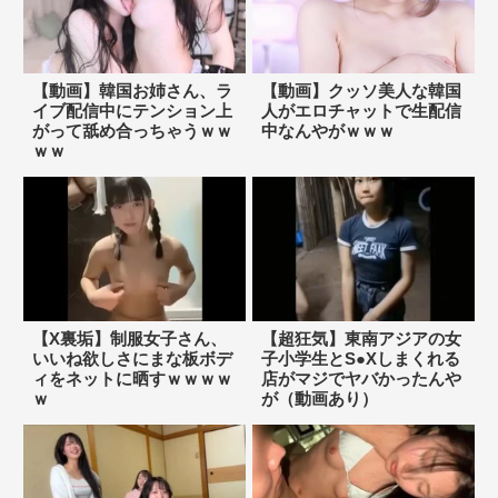
【動画】韓国お姉さん、ラ
【動画】クッソ美人な韓国
イブ配信中にテンション上
人がエロチャットで生配信
がって舐め合っちゃうｗｗ
中なんやがｗｗｗ
ｗｗ
【X裏垢】制服女子さん、
【超狂気】東南アジアの女
いいね欲しさにまな板ボデ
子小学生とS●Xしまくれる
ィをネットに晒すｗｗｗｗ
店がマジでヤバかったんや
ｗ
が（動画あり）