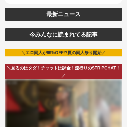
最新ニュース
今みんなに読まれてる記事
＼エロ同人が99%OFF!?夏の同人祭り開始／
＼見るのはタダ！チャットは課金！流行りのSTRIPCHAT！
／