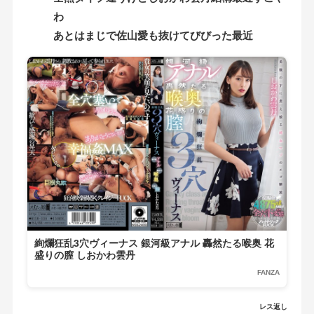
わ
あとはまじで佐山愛も抜けてびびった最近
絢爛狂乱3穴ヴィーナス 銀河級アナル 轟然たる喉奥 花
盛りの膣 しおかわ雲丹
FANZA
レス返し