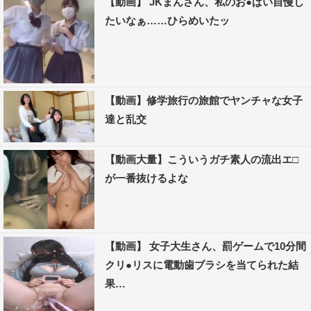
【動画】 JKまんさん、私のお●ぱい自慢し
たいなぁ……ひらめいたッ
【動画】修学旅行の旅館でヤンチャな女子
達と乱交
【動画大量】こういうガチ素人の流出エ□
が一番抜けるよな
【動画】 女子大生さん、罰ゲームで10分間
クリ●リスに電動歯ブラシを当てられた結
果…