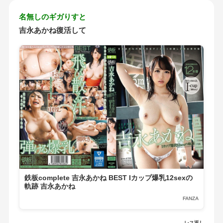
名無しのギガりすと
吉永あかね復活して
鉄板complete 吉永あかね BEST Iカップ爆乳12sexの
軌跡 吉永あかね
FANZA
レス返し