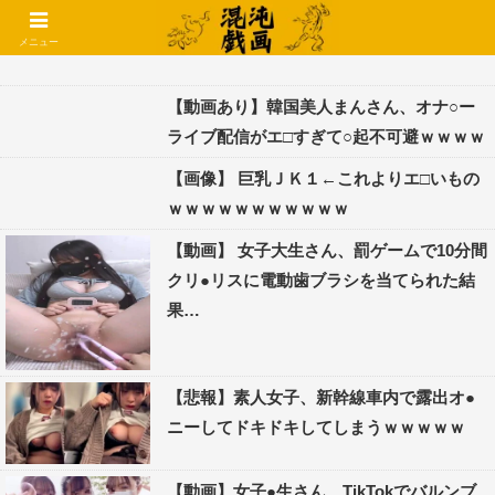
コメントでコテハン使えるようになりました🌱
メニュー
【動画あり】韓国美人まんさん、オナ○ー
ライブ配信がエ□すぎて○起不可避ｗｗｗｗ
【画像】 巨乳ＪＫ１←これよりエ□いもの
ｗｗｗｗｗｗｗｗｗｗｗ
【動画】 女子大生さん、罰ゲームで10分間
クリ●リスに電動歯ブラシを当てられた結
果…
【悲報】素人女子、新幹線車内で露出オ●
ニーしてドキドキしてしまうｗｗｗｗｗ
【動画】女子●生さん、TikTokでバルンブ