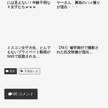
には見えない！年齢不明な
ヤーさん、裏垢のハメ撮り
Ｘ女子たちｗｗｗ
が流出・・・
ミスコン女子大生、とんで
【ｱｶﾝ】修学旅行で撮影さ
もないプライベート動画が
れた乱交映像が流出…
SNSで拡散される…
美女
天湯あにお
【悲報】まんさん「暑すぎるから下着で
過ごしてる。これが女の現実です」
60 コメント