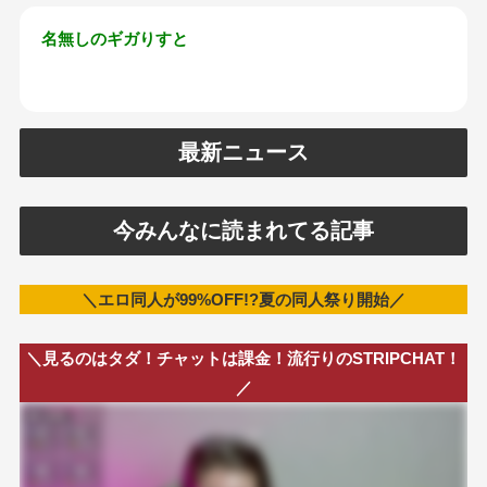
名無しのギガりすと
最新ニュース
今みんなに読まれてる記事
＼エロ同人が99%OFF!?夏の同人祭り開始／
＼見るのはタダ！チャットは課金！流行りのSTRIPCHAT！
／