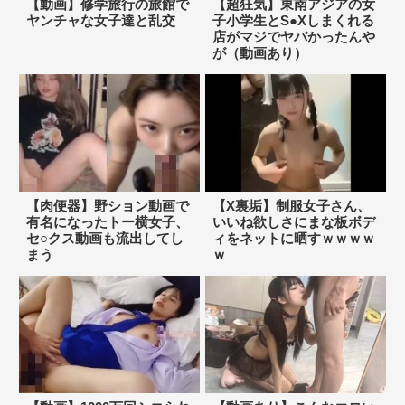
【動画】修学旅行の旅館で
【超狂気】東南アジアの女
ヤンチャな女子達と乱交
子小学生とS●Xしまくれる
店がマジでヤバかったんや
が（動画あり）
【肉便器】野ション動画で
【X裏垢】制服女子さん、
有名になったトー横女子、
いいね欲しさにまな板ボデ
セ○クス動画も流出してし
ィをネットに晒すｗｗｗｗ
まう
ｗ