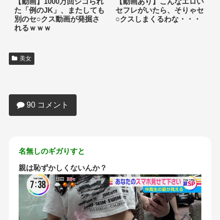
【動画】1000万回シコられ
【動画あり】こんなエロい
た「例のJK」、またしても
セフレがいたら、そりゃセ
別のセ○クス動画が発掘さ
○クスしまくるわな・・・
れるｗｗｗ
美女
【画像あり】令和ＪＫさん、痴女みたい
なファッションをしてしまう…
90 コメント
名無しのギガりすと
親は恥ずかしくないんか？