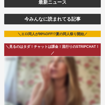
最新ニュース
今みんなに読まれてる記事
＼エロ同人が99%OFF!?夏の同人祭り開始／
＼見るのはタダ！チャットは課金！流行りのSTRIPCHAT！
／