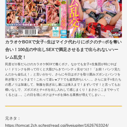
カラオケBOXで女子○生はマイク代わりにボクのチ○ポを奪い
合い！100点の中出しSEXで満足させるまで出られないハー
レム乱交！
民度ゼロ客だらけのカラオケBOXで働くボク。なかでも女子○生集団が特にやば
い！ドリンクを持って行くと大股びらきでパンティ見せつけ！「お前！パンツ見た
んだから金払え！」と言いがかり。さらに今日はボクを取り囲みズボンとパンツを
剥ぎ取りフェラまで！これって逆レ●プ？でも超気持ちいい…。さらに女子○生たち
の悪ノリは加速して、制服を脱ぎ出し遂には挿入まで！まずいです！と言ってもお
構いなしで、ズボズボとチ○ポを出し入れして感じまくり！まさかここまでやって
くるとは…。この日を境にボクはチ○ポを挿れる業務が増えてしまい…。
元ネタ：
https://tomcat.2ch.sc/test/read.cgi/livejupiter/1626763324/