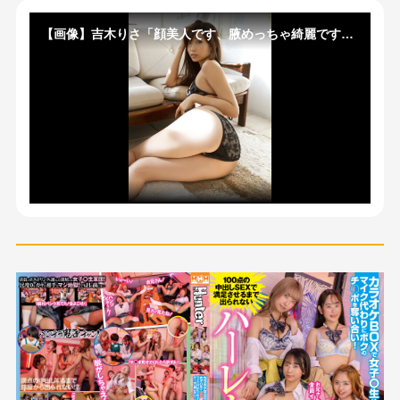
【画像】吉木りさ「顔美人です、腋めっちゃ綺麗です、尻くっそデカいです、性格超優しいです」