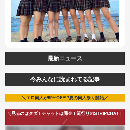
最新ニュース
今みんなに読まれてる記事
＼エロ同人が99%OFF!?夏の同人祭り開始／
＼見るのはタダ！チャットは課金！流行りのSTRIPCHAT！
／