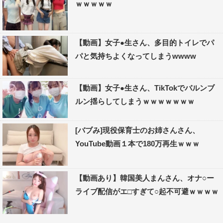
ｗｗｗｗｗ
【動画】女子●生さん、多目的トイレでパ
パと気持ちよくなってしまうwwww
【動画】女子●生さん、TikTokでバルンブ
ルン揺らしてしまうｗｗｗｗｗｗｗ
[バブみ]現役保育士のお姉さんさん、
YouTube動画１本で180万再生ｗｗｗ
【動画あり】韓国美人まんさん、オナ○ー
ライブ配信がエ□すぎて○起不可避ｗｗｗｗ