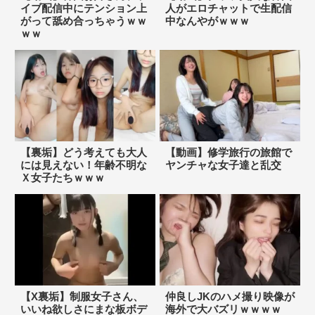
イブ配信中にテンション上
人がエロチャットで生配信
がって舐め合っちゃうｗｗ
中なんやがｗｗｗ
ｗｗ
【裏垢】どう考えても大人
【動画】修学旅行の旅館で
には見えない！年齢不明な
ヤンチャな女子達と乱交
Ｘ女子たちｗｗｗ
【X裏垢】制服女子さん、
仲良しJKのハメ撮り映像が
いいね欲しさにまな板ボデ
海外で大バズリｗｗｗｗ