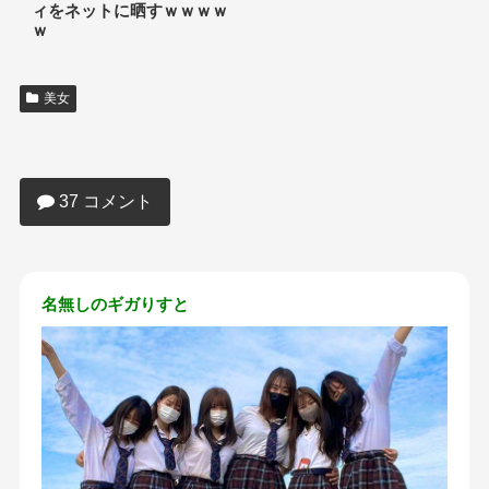
ィをネットに晒すｗｗｗｗ
ｗ
美女
【画像】この一軍ＪＫたちで汗だくエッ
チしたい女の子ｗｗｗｗｗｗｗｗｗｗ
37 コメント
名無しのギガりすと