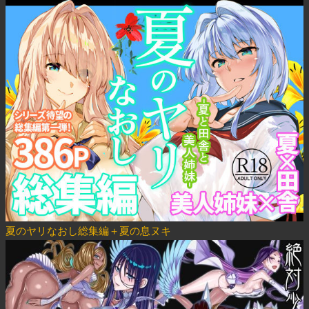
夏のヤリなおし総集編＋夏の息ヌキ