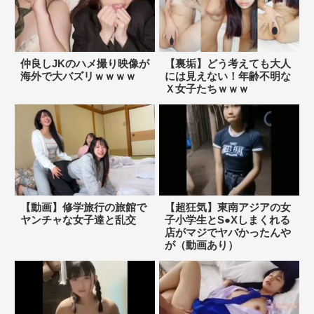
仲良しJKのハメ撮り映像が
【裏垢】どう考えても大人
海外で大バズリｗｗｗｗ
には見えない！年齢不明な
Ｘ女子たちｗｗｗ
【動画】修学旅行の旅館で
【超狂気】東南アジアの女
ヤンチャな女子達と乱交
子小学生とS●Xしまくれる
店がマジでヤバかったんや
が（動画あり）