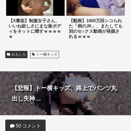
【X裏垢】制服女子さん、
【動画】1000万回シコられ
いいね欲しさにまな板ボデ
た「例のJK」、またしても
ィをネットに晒すｗｗｗｗ
別のセ○クス動画が発掘さ
ｗ
れるｗｗｗ
おもしろ
トー横キッズ
【悲報】トー横キッズ、路上でパンツ丸
出し失神…
50 コメント