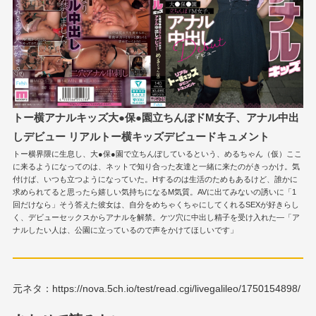
トー横アナルキッズ大●保●園立ちんぼドM女子、アナル中出
しデビュー リアルトー横キッズデビュードキュメント
トー横界隈に生息し、大●保●園で立ちんぼしているという、めるちゃん（仮）ここ
に来るようになってのは、ネットで知り合った友達と一緒に来たのがきっかけ。気
付けば、いつも立つようになっていた。Hするのは生活のためもあるけど、誰かに
求められてると思ったら嬉しい気持ちになるM気質。AVに出てみないの誘いに「1
回だけなら」そう答えた彼女は、自分をめちゃくちゃにしてくれるSEXが好きらし
く、デビューセックスからアナルを解禁。ケツ穴に中出し精子を受け入れた―「ア
ナルしたい人は、公園に立っているので声をかけてほしいです」
元ネタ：https://nova.5ch.io/test/read.cgi/livegalileo/1750154898/