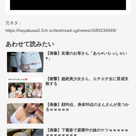
元ネタ：
https://hayabusa3.2ch.sc/test/read.cgi/news/1589234569/
あわせて読みたい
【画像】友達のお母さん「あら♥いらっしゃい
♥」
【衝撃】超絶美少女さん、エチエチ女に育成失
敗する
【画像】顔99点、身体99点のまんさんが見つか
るｗｗｗｗｗ
【画像】下着姿で昼寝中の妹のケツｗｗｗｗｗ
ｗｗｗｗｗｗｗｗ