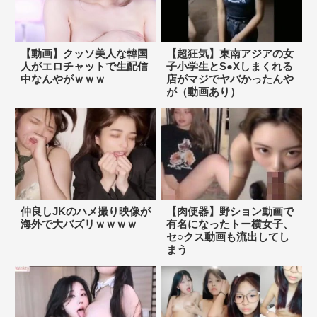
【動画】クッソ美人な韓国
【超狂気】東南アジアの女
人がエロチャットで生配信
子小学生とS●Xしまくれる
中なんやがｗｗｗ
店がマジでヤバかったんや
が（動画あり）
仲良しJKのハメ撮り映像が
【肉便器】野ション動画で
海外で大バズリｗｗｗｗ
有名になったトー横女子、
セ○クス動画も流出してし
まう