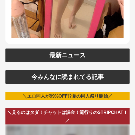
最新ニュース
今みんなに読まれてる記事
＼エロ同人が99%OFF!?夏の同人祭り開始／
＼見るのはタダ！チャットは課金！流行りのSTRIPCHAT！
／