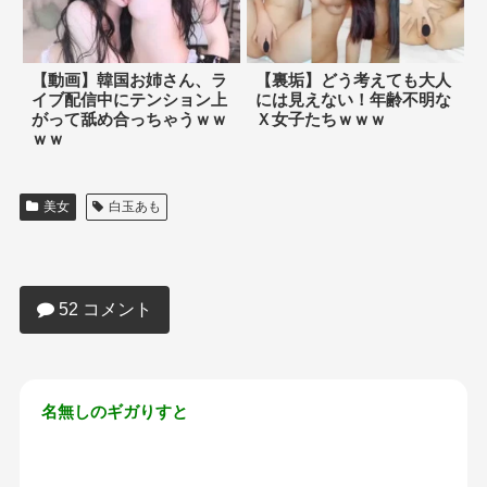
【動画】韓国お姉さん、ラ
【裏垢】どう考えても大人
イブ配信中にテンション上
には見えない！年齢不明な
がって舐め合っちゃうｗｗ
Ｘ女子たちｗｗｗ
ｗｗ
美女
白玉あも
【画像】Ｘ女子さん、マスクを穿いてエ
ロ自撮りｗｗｗｗｗｗｗｗｗ
52 コメント
名無しのギガりすと