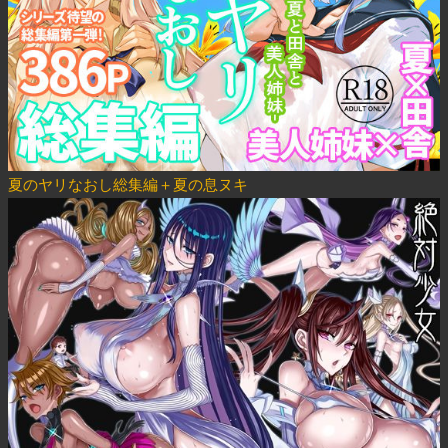
夏のヤリなおし総集編＋夏の息ヌキ