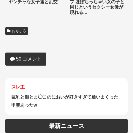
ヤンチャな女子達と乱交
プ ほぼちっちゃい女の子と
同じというセクシー女優が
現れる…
おもしろ
【朗報】デリヘル辞めた嬢とパパ活楽し
すぎワロタwwwwwwwwww
50 コメント
スレ主
巨乳と顔とま◯このにおいが好きすぎて通いまくった
甲斐あったw
最新ニュース