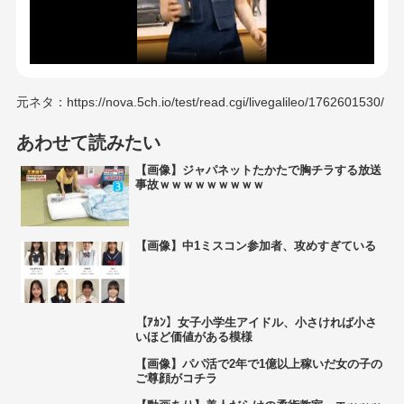
元ネタ：https://nova.5ch.io/test/read.cgi/livegalileo/1762601530/
あわせて読みたい
【画像】ジャパネットたかたで胸チラする放送
事故ｗｗｗｗｗｗｗｗｗ
【画像】中1ミスコン参加者、攻めすぎている
【ｱｶﾝ】女子小学生アイドル、小さければ小さ
いほど価値がある模様
【画像】パパ活で2年で1億以上稼いだ女の子の
ご尊顔がコチラ