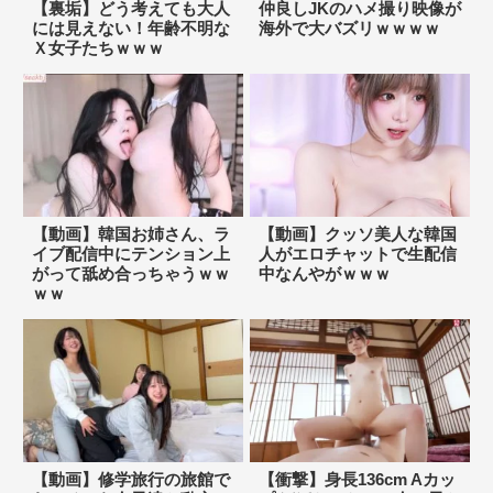
【裏垢】どう考えても大人
仲良しJKのハメ撮り映像が
には見えない！年齢不明な
海外で大バズリｗｗｗｗ
Ｘ女子たちｗｗｗ
【動画】韓国お姉さん、ラ
【動画】クッソ美人な韓国
イブ配信中にテンション上
人がエロチャットで生配信
がって舐め合っちゃうｗｗ
中なんやがｗｗｗ
ｗｗ
【動画】修学旅行の旅館で
【衝撃】身長136cm Aカッ