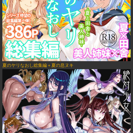
夏のヤリなおし総集編＋夏の息ヌキ