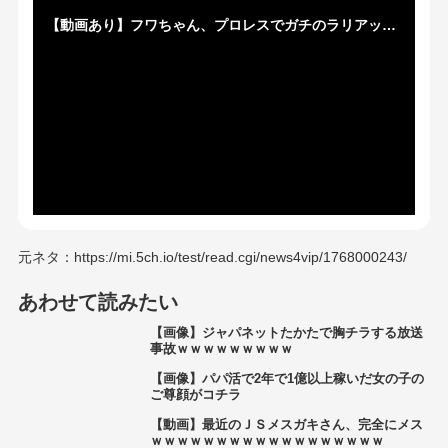
【動画あり】フワちゃん、プロレスでガチのラリアットを食らいイッてしまう…
元ネタ：https://mi.5ch.io/test/read.cgi/news4vip/1768000243/
あわせて読みたい
【画像】ジャパネットたかたで胸チラする放送
事故ｗｗｗｗｗｗｗｗｗ
【画像】パパ活で2年で1億以上稼いだ女の子の
ご尊顔がコチラ
【動画】最近のＪＳメスガキさん、完全にメス
ｗｗｗｗｗｗｗｗｗｗｗｗｗｗｗｗｗｗ