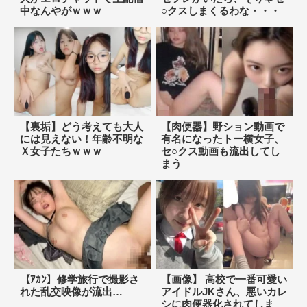
中なんやがｗｗｗ
○クスしまくるわな・・・
【裏垢】どう考えても大人
【肉便器】野ション動画で
には見えない！年齢不明な
有名になったトー横女子、
Ｘ女子たちｗｗｗ
セ○クス動画も流出してし
まう
【ｱｶﾝ】修学旅行で撮影さ
【画像】 高校で一番可愛い
れた乱交映像が流出…
アイドルJKさん、悪いカレ
シに肉便器化されてしま