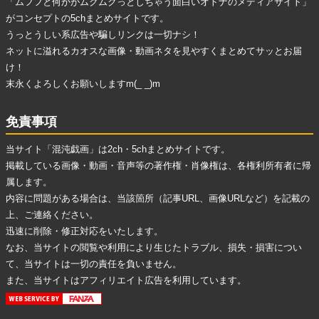
「ムフフと何かがムクムクっとしちゃう面白いオトナのメディアサイト」
がコンセプトの5chまとめサイトです。
うっとうしい系広告
や
騙しリンク
は一切ナシ！
ネットに溢れる
カオスな画像・動画ネタ
を見やすくまとめてサッとお届
け！
末永くよろしくお願いしますm(_ _)m
免責事項
当サイト「混沌戯画」は2ch・5chまとめサイトです。
掲載している画像・動画・音声等の著作権・肖像権は、各権利所有者に帰
属します。
内容に問題がある場合は、当該箇所（記事URL、画像URLなど）を記載の
上、ご連絡ください。
迅速に削除・修正対応をいたします。
なお、当サイトの閲覧や利用により生じたトラブル、損失・損害につい
て、当サイトは一切の責任を負いません。
また、当サイトはアフィリエイト広告を利用しています。