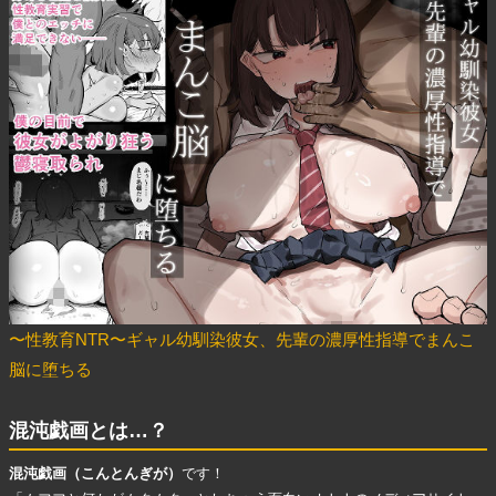
〜性教育NTR〜ギャル幼馴染彼女、先輩の濃厚性指導でまんこ
脳に堕ちる
混沌戯画とは…？
混沌戯画（こんとんぎが）
です！