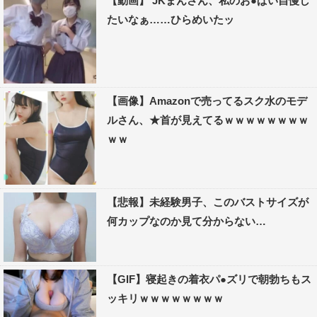
【動画】 JKまんさん、私のお●ぱい自慢し
たいなぁ……ひらめいたッ
【画像】Amazonで売ってるスク水のモデ
ルさん、★首が見えてるｗｗｗｗｗｗｗｗ
ｗｗ
【悲報】未経験男子、このバストサイズが
何カップなのか見て分からない…
【GIF】寝起きの着衣パ●ズリで朝勃ちもス
ッキリｗｗｗｗｗｗｗｗ