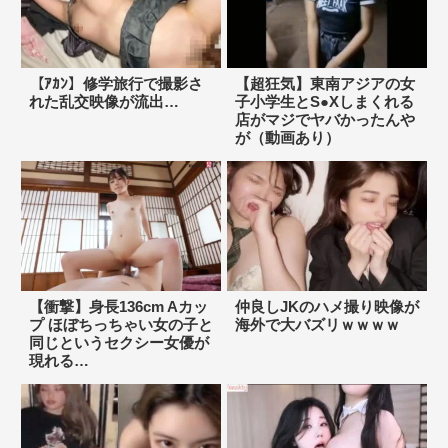
【ｱｶﾝ】修学旅行で撮影さ
【超狂気】東南アジアの女
れた乱交映像が流出…
子小学生とS●Xしまくれる
店がマジでヤバかったんや
が（動画あり）
【衝撃】身長136cm Aカッ
仲良しJKのハメ撮り映像が
プ ほぼちっちゃい女の子と
海外で大バズリｗｗｗｗ
同じというセクシー女優が
現れる…