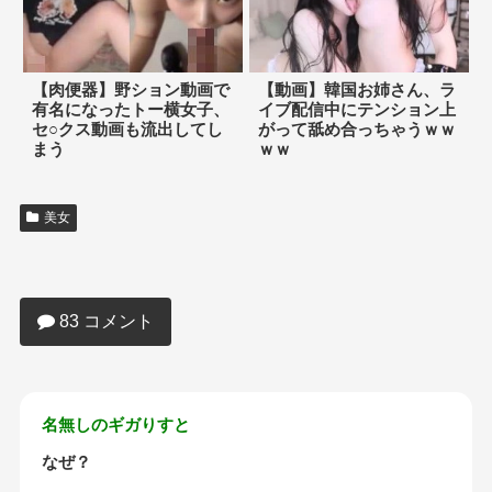
【肉便器】野ション動画で
【動画】韓国お姉さん、ラ
有名になったトー横女子、
イブ配信中にテンション上
セ○クス動画も流出してし
がって舐め合っちゃうｗｗ
まう
ｗｗ
美女
【画像】JKさん、寒くても生足でムチム
チ太ももを晒しまくってしまうｗｗｗ
83 コメント
名無しのギガりすと
なぜ？