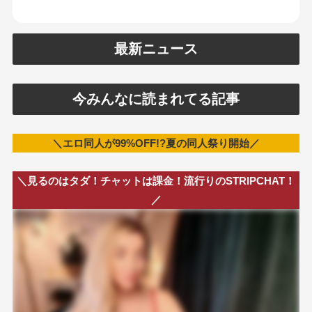
最新ニュース
今みんなに読まれてる記事
＼エロ同人が99%OFF!?夏の同人祭り開始／
＼見るのはタダ！チャットは課金！流行りのSTRIPCHAT！
／