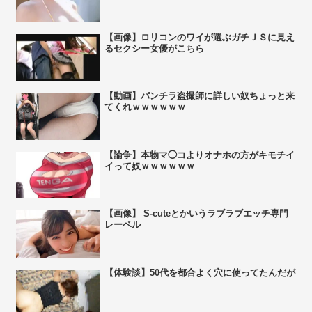
【画像】ロリコンのワイが選ぶガチＪＳに見え
るセクシー女優がこちら
【動画】パンチラ盗撮師に詳しい奴ちょっと来
てくれｗｗｗｗｗｗ
【論争】本物マ◯コよりオナホの方がキモチイ
イって奴ｗｗｗｗｗｗ
【画像】 S-cuteとかいうラブラブエッチ専門
レーベル
【体験談】50代を都合よく穴に使ってたんだが