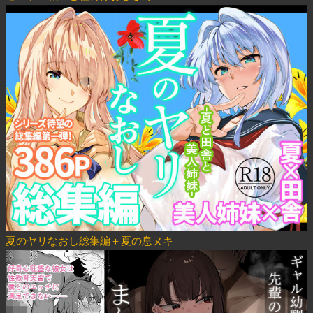
夏のヤリなおし総集編＋夏の息ヌキ