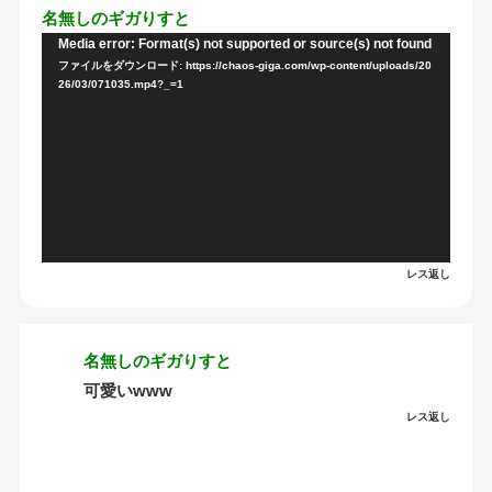
名無しのギガりすと
Media error: Format(s) not supported or source(s) not found
動
ファイルをダウンロード: https://chaos-giga.com/wp-content/uploads/20
画
26/03/071035.mp4?_=1
プ
レ
ー
ヤ
ー
レス返し
名無しのギガりすと
可愛いwww
レス返し