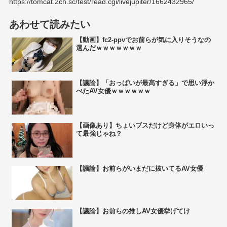
https://tomcat.2ch.sc/test/read.cgi/livejupiter/1662432965/
あわせて読みたい
【動画】fc2-ppvでお前らが気に入りそうなの
選んだｗｗｗｗｗｗｗ
【議論】「おっぱいが最高すぎる」で思い浮か
べたAV女優ｗｗｗｗｗｗ
【画像あり】ちょいブスだけど身体がエロいっ
て最強じゃね？
【議論】お前らがいまだに抜いてるAV女優
【議論】お前らの推しAV女優挙げてけ