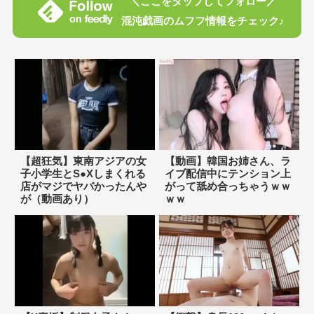
＼ここをタップしてフォロー／
混沌戯画のムフフ情報をチェック♪
【超狂気】東南アジアの女
【動画】韓国お姉さん、ラ
子小学生とS●Xしまくれる
イブ配信中にテンション上
店がマジでヤバかったんや
がって舐め合っちゃうｗｗ
が（動画あり）
ｗｗ