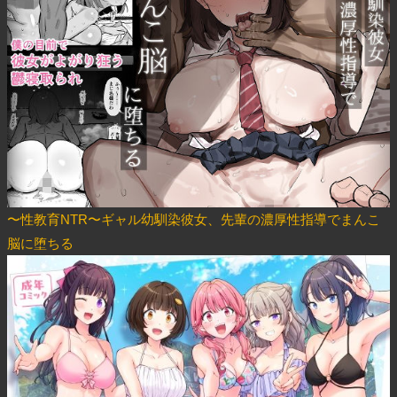
〜性教育NTR〜ギャル幼馴染彼女、先輩の濃厚性指導でまんこ
脳に堕ちる