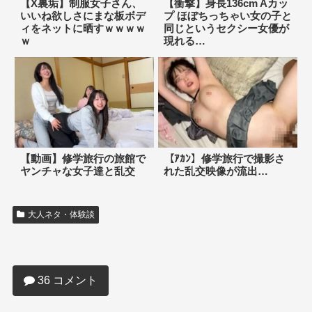
【X裏垢】制服女子さん、
【衝撃】身長136cm Aカッ
いいね欲しさにまな板ボデ
プ ほぼちっちゃい女の子と
ィをネットに晒すｗｗｗｗ
同じというセクシー女優が
ｗ
現れる…
【動画】修学旅行の旅館で
【ｱｶﾝ】修学旅行で撮影さ
ヤンチャな女子達と乱交
れた乱交映像が流出…
大人ネタ・体験談
【動画あり】指1本で男をイカせるAV女
優おるやん？
36 コメント