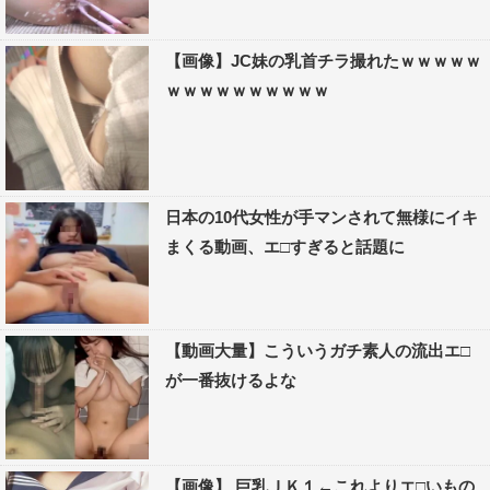
【画像】JC妹の乳首チラ撮れたｗｗｗｗｗ
ｗｗｗｗｗｗｗｗｗｗ
日本の10代女性が手マンされて無様にイキ
まくる動画、エ□すぎると話題に
【動画大量】こういうガチ素人の流出エ□
が一番抜けるよな
【画像】 巨乳ＪＫ１←これよりエ□いもの