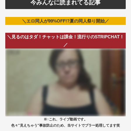
今みんなに読まれてる記事
＼エロ同人が99%OFF!?夏の同人祭り開始／
＼見るのはタダ！チャットは課金！流行りのSTRIPCHAT！
／
※↑これ、ライブ動画です。
色々"見えちゃう"事故防止のため、当サイトでブラー処理してます笑