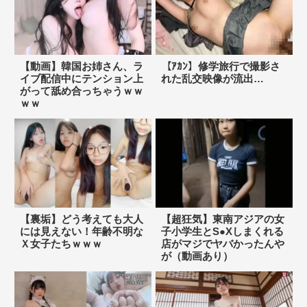
【動画】韓国お姉さん、ラ
【ｱｶﾝ】修学旅行で撮影さ
イブ配信中にテンション上
れた乱交映像が流出…
がって舐め合っちゃうｗｗ
ｗｗ
【裏垢】どう考えても大人
【超狂気】東南アジアの女
には見えない！年齢不明な
子小学生とS●Xしまくれる
Ｘ女子たちｗｗｗ
店がマジでヤバかったんや
が（動画あり）