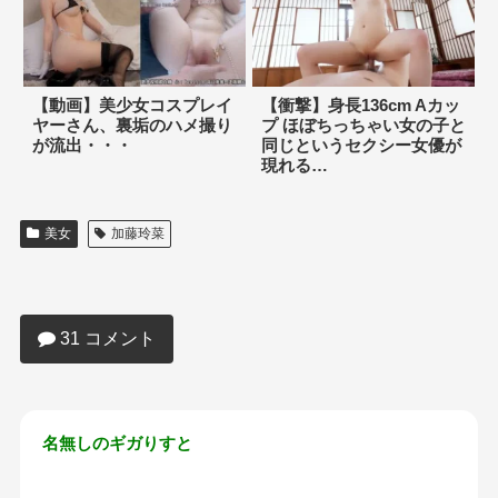
【動画】美少女コスプレイ
【衝撃】身長136cm Aカッ
ヤーさん、裏垢のハメ撮り
プ ほぼちっちゃい女の子と
が流出・・・
同じというセクシー女優が
現れる…
美女
加藤玲菜
【朗報】19歳グラドルさん、Ｉカップボ
ディで子作り宣言ｗｗｗｗｗｗｗｗｗ
31 コメント
名無しのギガりすと