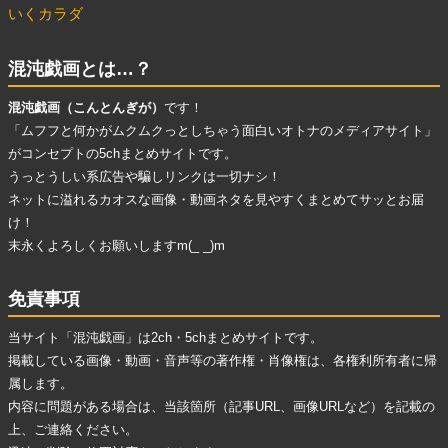
いくカラダ
混沌戯画とは…？
混沌戯画（こんとんぎが）
です！
「ムフフと何かがムクムクっとしちゃう面白いオトナのメディアサイト」
がコンセプトの5chまとめサイトです。
うっとうしい系広告
や
騙しリンク
は一切ナシ！
ネットに溢れる
カオスな画像・動画ネタ
を見やすくまとめてサッとお届
け！
末永くよろしくお願いしますm(_ _)m
免責事項
当サイト「混沌戯画」は2ch・5chまとめサイトです。
掲載している画像・動画・音声等の著作権・肖像権は、各権利所有者に帰
属します。
内容に問題がある場合は、当該箇所（記事URL、画像URLなど）を記載の
上、ご連絡ください。