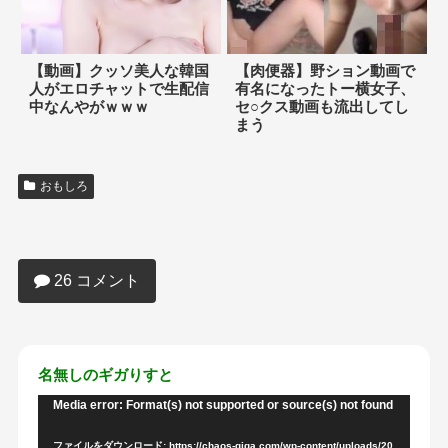
【動画】クッソ美人な韓国
【肉便器】野ション動画で
人がエロチャットで生配信
有名になったトー横女子、
中なんやがｗｗｗ
セ○クス動画も流出してし
まう
おもしろ
【動画】泥酔女性、ケツにストロング缶
をぶっ刺しながら路上で爆睡
26 コメント
名無しのギガりすと
Media error: Format(s) not supported or source(s) not found
動
画
ファイルをダウンロード: https://chaos-giga.com/wp-content/uploads/20