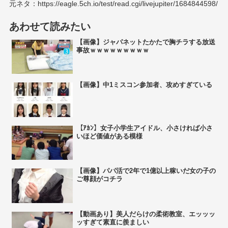
元ネタ：https://eagle.5ch.io/test/read.cgi/livejupiter/1684844598/
あわせて読みたい
【画像】ジャパネットたかたで胸チラする放送
事故ｗｗｗｗｗｗｗｗｗ
【画像】中1ミスコン参加者、攻めすぎている
【ｱｶﾝ】女子小学生アイドル、小さければ小さ
いほど価値がある模様
【画像】パパ活で2年で1億以上稼いだ女の子の
ご尊顔がコチラ
【動画あり】美人だらけの柔術教室、エッッッ
ッすぎて素直に羨ましい