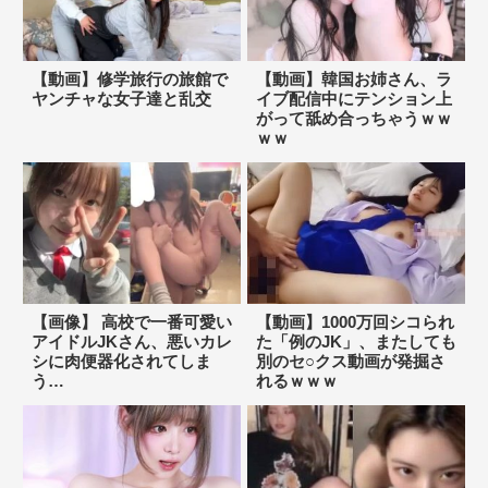
【動画】修学旅行の旅館で
【動画】韓国お姉さん、ラ
ヤンチャな女子達と乱交
イブ配信中にテンション上
がって舐め合っちゃうｗｗ
ｗｗ
【画像】 高校で一番可愛い
【動画】1000万回シコられ
アイドルJKさん、悪いカレ
た「例のJK」、またしても
シに肉便器化されてしま
別のセ○クス動画が発掘さ
う…
れるｗｗｗ