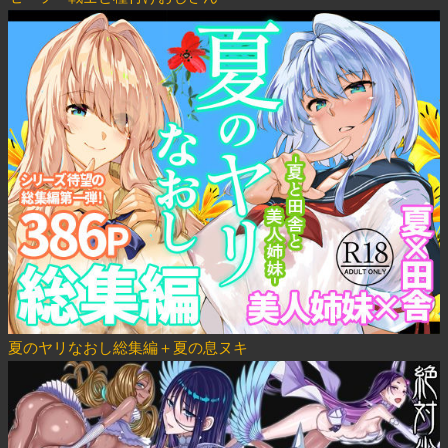
夏のヤリなおし総集編＋夏の息ヌキ