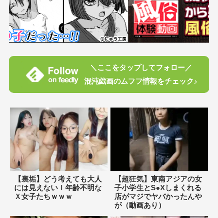
＼ここをタップしてフォロー／
混沌戯画のムフフ情報をチェック♪
【裏垢】どう考えても大人
【超狂気】東南アジアの女
には見えない！年齢不明な
子小学生とS●Xしまくれる
Ｘ女子たちｗｗｗ
店がマジでヤバかったんや
が（動画あり）