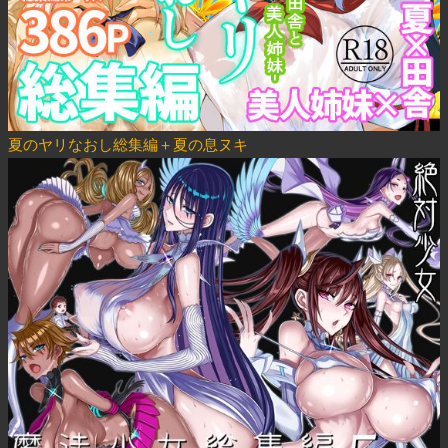
夏のヤリなおし総集編＋夏の息ヌキ