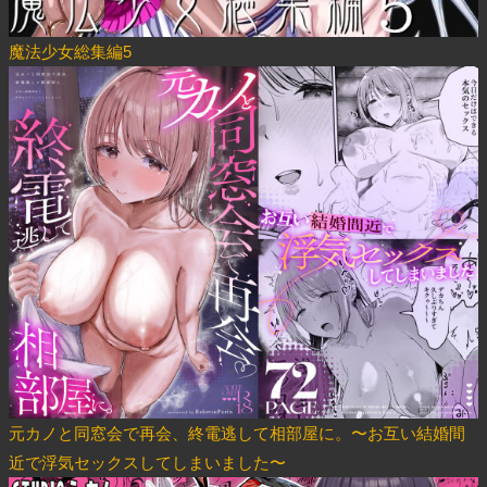
魔法少女総集編5
元カノと同窓会で再会、終電逃して相部屋に。〜お互い結婚間
近で浮気セックスしてしまいました〜