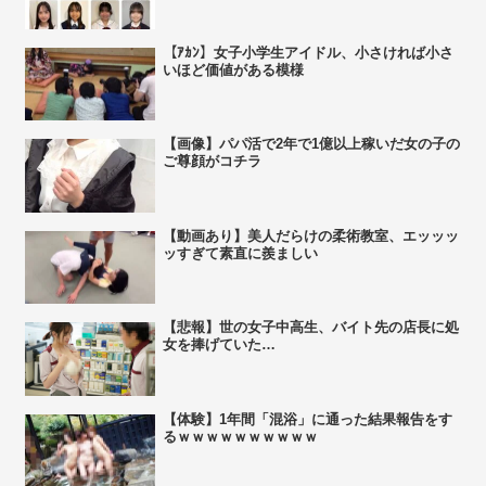
【ｱｶﾝ】女子小学生アイドル、小さければ小さ
いほど価値がある模様
【画像】パパ活で2年で1億以上稼いだ女の子の
ご尊顔がコチラ
【動画あり】美人だらけの柔術教室、エッッッ
ッすぎて素直に羨ましい
【悲報】世の女子中高生、バイト先の店長に処
女を捧げていた…
【体験】1年間「混浴」に通った結果報告をす
るｗｗｗｗｗｗｗｗｗｗ