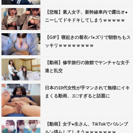
【悲報】素人女子、新幹線車内で露出オ●
ニーしてドキドキしてしまうｗｗｗｗｗ
【GIF】寝起きの着衣パ●ズリで朝勃ちもス
ッキリｗｗｗｗｗｗｗｗ
【動画】修学旅行の旅館でヤンチャな女子
達と乱交
日本の10代女性が手マンされて無様にイキ
まくる動画、エ□すぎると話題に
【動画】女子●生さん、TikTokでバルンブ
ルン揺らしてしまうｗｗｗｗｗｗｗ