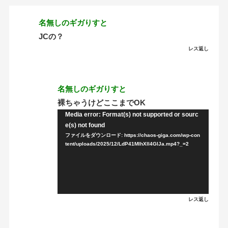
名無しのギガりすと
JCの？
レス返し
名無しのギガりすと
裸ちゃうけどここまでOK
Media error: Format(s) not supported or sourc
動
e(s) not found
画
ファイルをダウンロード: https://chaos-giga.com/wp-con
プ
tent/uploads/2025/12/LdP41MlhXIl4GIJa.mp4?_=2
レ
ー
ヤ
ー
レス返し