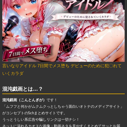
言いなりアイドル 7日間でメス堕ち デビューのために犯〇れて
いくカラダ
混沌戯画とは…？
混沌戯画（こんとんぎが）
です！
「ムフフと何かがムクムクっとしちゃう面白いオトナのメディアサイト」
がコンセプトの5chまとめサイトです。
うっとうしい系広告
や
騙しリンク
は一切ナシ！
ネットに溢れる
カオスな画像・動画ネタ
を見やすくまとめてサッとお届