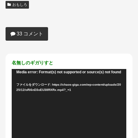
おもしろ
【動画あり】昭和のCM、女子中学生の
股間ドアップｗｗｗｗｗｗｗｗｗｗｗｗ
ｗ
33 コメント
名無しのギガりすと
Media error: Format(s) not supported or source(s) not found
動
画
ファイルをダウンロード: https://chaos-giga.com/wp-content/uploads/20
プ
25/12/oRi6nD3oEU38RXRx.mp4?_=1
レ
ー
ヤ
ー