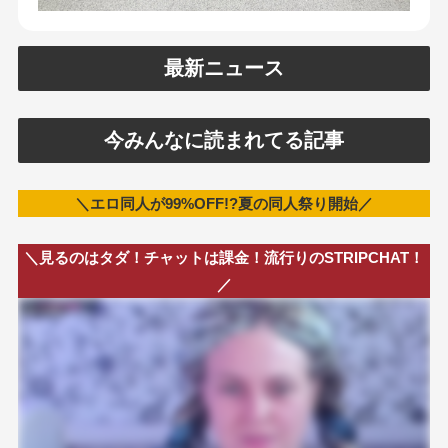
最新ニュース
今みんなに読まれてる記事
＼エロ同人が99%OFF!?夏の同人祭り開始／
＼見るのはタダ！チャットは課金！流行りのSTRIPCHAT！
／