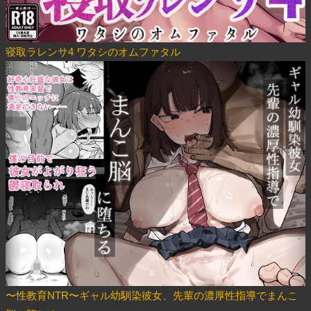
寝取ラレンサ4 ワタシのオムファタル
〜性教育NTR〜ギャル幼馴染彼女、先輩の濃厚性指導でまんこ