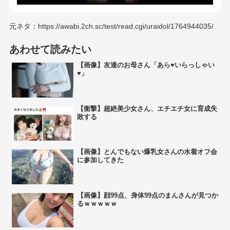
元ネタ：https://awabi.2ch.sc/test/read.cgi/uraidol/1764944035/
あわせて読みたい
【画像】友達のお母さん「あら♥いらっしゃい
♥」
【衝撃】超絶美少女さん、エチエチ女に育成失
敗する
【画像】とんでもない爆乳女さんの水着オフ会
に参加してきた
【画像】顔99点、身体99点のまんさんが見つか
るｗｗｗｗｗ