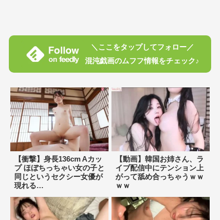
＼ここをタップしてフォロー／
混沌戯画のムフフ情報をチェック♪
【衝撃】身長136cm Aカッ
【動画】韓国お姉さん、ラ
プ ほぼちっちゃい女の子と
イブ配信中にテンション上
同じというセクシー女優が
がって舐め合っちゃうｗｗ
現れる…
ｗｗ