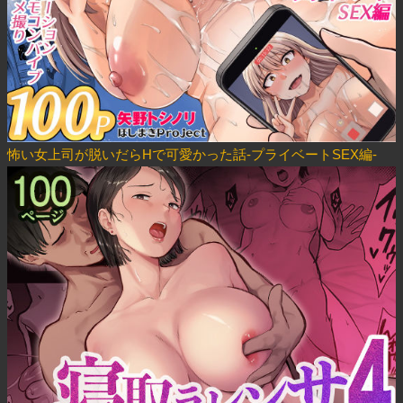
怖い女上司が脱いだらHで可愛かった話-プライベートSEX編-