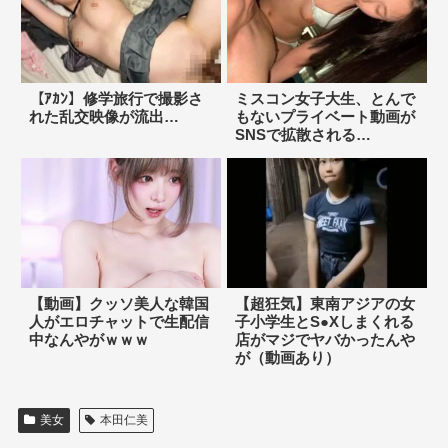
【ｱｶﾝ】修学旅行で撮影さ
ミスコン女子大生、とんで
れた乱交映像が流出…
もないプライベート動画が
SNSで拡散される…
【動画】クッソ美人な韓国
【超狂気】東南アジアの女
人がエロチャットで生配信
子小学生とS●Xしまくれる
中なんやがｗｗｗ
店がマジでヤバかったんや
が（動画あり）
美女
本田仁美