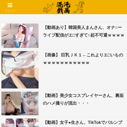
コメントでコテハン使えるようになりました🌱
メニュー
【動画あり】韓国美人まんさん、オナ○ー
ライブ配信がエ□すぎて○起不可避ｗｗｗｗ
【画像】 巨乳ＪＫ１←これよりエ□いもの
ｗｗｗｗｗｗｗｗｗｗｗ
【動画】美少女コスプレイヤーさん、裏垢
のハメ撮りが流出・・・
【動画】女子●生さん、TikTokでバルンブ