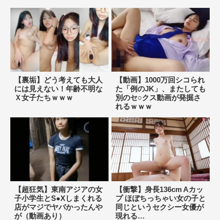
【裏垢】どう考えても大人
【動画】1000万回シコられ
には見えない！年齢不明な
た「例のJK」、またしても
Ｘ女子たちｗｗｗ
別のセ○クス動画が発掘さ
れるｗｗｗ
【超狂気】東南アジアの女
【衝撃】身長136cm Aカッ
子小学生とS●Xしまくれる
プ ほぼちっちゃい女の子と
店がマジでヤバかったんや
同じというセクシー女優が
が（動画あり）
現れる…