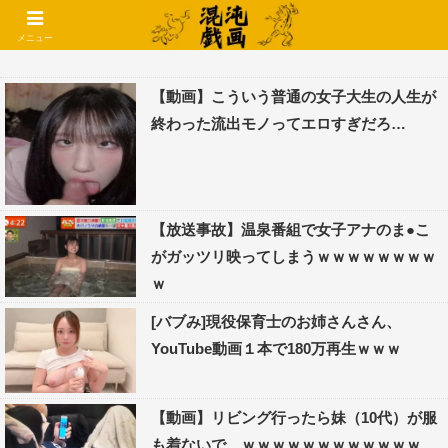
コメントでコテハン使えるようになりました🌱
メニュー
【動画】こういう普通の女子大生の人生が
終わった流出モノってエロすぎだろ…
【放送事故】温泉番組で女子アナのま●こ
がガッツリ映ってしまうｗｗｗｗｗｗｗｗ
ｗ
[バブみ]現役保育士のお姉さんさん、
YouTube動画１本で180万再生ｗｗｗ
【動画】リビング行ったら妹（10代）が服
も着ないで…ｗｗｗｗｗｗｗｗｗｗｗｗ