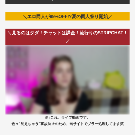
＼エロ同人が99%OFF!?夏の同人祭り開始／
＼見るのはタダ！チャットは課金！流行りのSTRIPCHAT！
／
※↑これ、ライブ動画です。
色々"見えちゃう"事故防止のため、当サイトでブラー処理してます笑