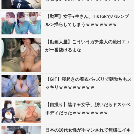
【動画】女子●生さん、TikTokでバルンブ
ルン揺らしてしまうｗｗｗｗｗｗｗ
【動画大量】こういうガチ素人の流出エ□
が一番抜けるよな
【GIF】寝起きの着衣パ●ズリで朝勃ちもス
ッキリｗｗｗｗｗｗｗｗ
【自撮り】陰キャ女子、脱いだらドスケベ
ボディだったｗｗｗｗｗｗｗｗ
日本の10代女性が手マンされて無様にイキ