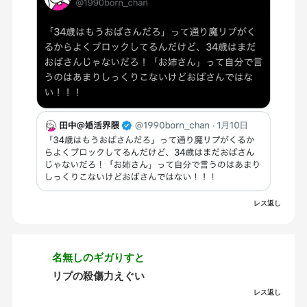
レス返し
名無しのギガりすと
リプの殺傷力えぐい
レス返し