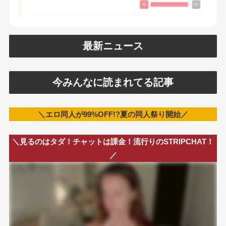
最新ニュース
今みんなに読まれてる記事
＼エロ同人が99%OFF!?夏の同人祭り開始／
＼見るのはタダ！チャットは課金！流行りのSTRIPCHAT！
／