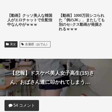
【動画】クッソ美人な韓国
【動画】1000万回シコられ
人がエロチャットで生配信
た「例のJK」、またしても
中なんやがｗｗｗ
別のセ○クス動画が発掘さ
れるｗｗｗ
美女
永瀬碧（おでん）
【悲報】ドスケベ美人女子高生(15)さ
ん、おばさん達に叩かれてしまう…
54 コメント