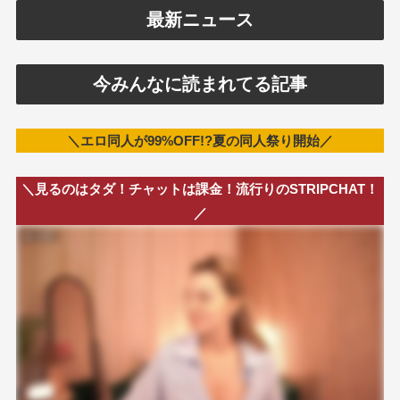
最新ニュース
今みんなに読まれてる記事
＼エロ同人が99%OFF!?夏の同人祭り開始／
＼見るのはタダ！チャットは課金！流行りのSTRIPCHAT！
／