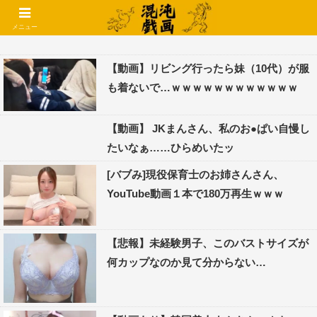
コメントでコテハン使えるようになりました🌱
メニュー
【動画】リビング行ったら妹（10代）が服
も着ないで…ｗｗｗｗｗｗｗｗｗｗｗｗ
【動画】 JKまんさん、私のお●ぱい自慢し
たいなぁ……ひらめいたッ
[バブみ]現役保育士のお姉さんさん、
YouTube動画１本で180万再生ｗｗｗ
【悲報】未経験男子、このバストサイズが
何カップなのか見て分からない…