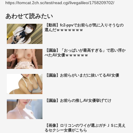
https://tomcat.2ch.sc/test/read.cgi/livegalileo/1758209702/
あわせて読みたい
【動画】fc2-ppvでお前らが気に入りそうなの
選んだｗｗｗｗｗｗｗ
【議論】「おっぱいが最高すぎる」で思い浮か
べたAV女優ｗｗｗｗｗｗ
【議論】お前らがいまだに抜いてるAV女優
【議論】お前らの推しAV女優挙げてけ
【画像】ロリコンのワイが選ぶガチＪＳに見え
るセクシー女優がこちら