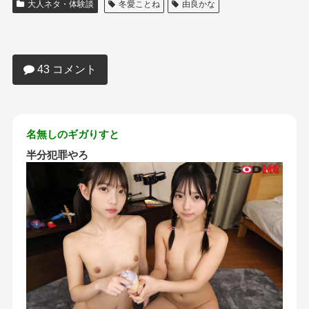
大人ネタ・体験談
冬愛ことね
由良かな
【悲報】最近の□リ系AV、完全にアウト
な作品になる…
43 コメント
名無しのギガりすと
半分犯罪やろ