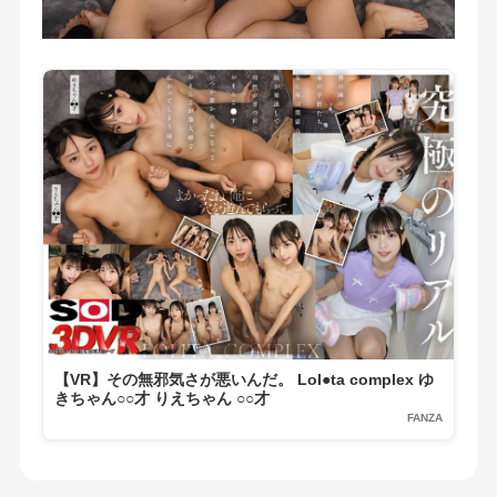
【VR】その無邪気さが悪いんだ。 Lol●ta complex ゆ
きちゃん○○才 りえちゃん ○○才
FANZA