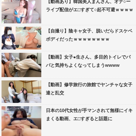
【動画あり】韓国美人まんさん、オナ○ー
ライブ配信がエ□すぎて○起不可避ｗｗｗｗ
【自撮り】陰キャ女子、脱いだらドスケベ
ボディだったｗｗｗｗｗｗｗｗ
【動画】女子●生さん、多目的トイレでパ
パと気持ちよくなってしまうwwww
【動画】修学旅行の旅館でヤンチャな女子
達と乱交
日本の10代女性が手マンされて無様にイキ
まくる動画、エ□すぎると話題に