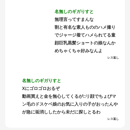
名無しのギガりすと
無理言ってすまんな
割と有名な素人もののハメ撮り
でジャージ着てハメられてる童
顔巨乳黒髪ショートの娘なんか
めちゃくちゃ好みなんよ
レス返し
名無しのギガりすと
Xにゴロゴロおるぞ
動画買えと金を無心してくるが□リ顔でちょびマ
ン毛のドスケベ娘のお気に入りの子がおったんや
が急に垢消ししたから未だに探しとるわ
レス返し