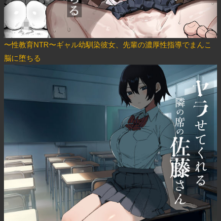
〜性教育NTR〜ギャル幼馴染彼女、先輩の濃厚性指導でまんこ
脳に堕ちる