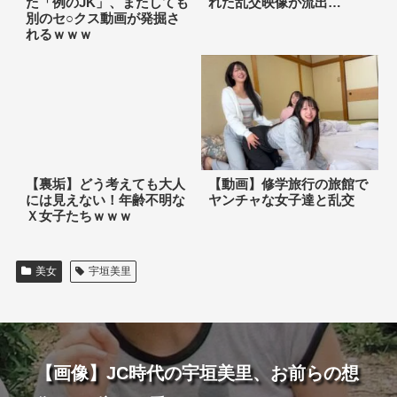
た「例のJK」、またしても
れた乱交映像が流出…
別のセ○クス動画が発掘さ
れるｗｗｗ
【裏垢】どう考えても大人
【動画】修学旅行の旅館で
には見えない！年齢不明な
ヤンチャな女子達と乱交
Ｘ女子たちｗｗｗ
美女
宇垣美里
【画像】JC時代の宇垣美里、お前らの想