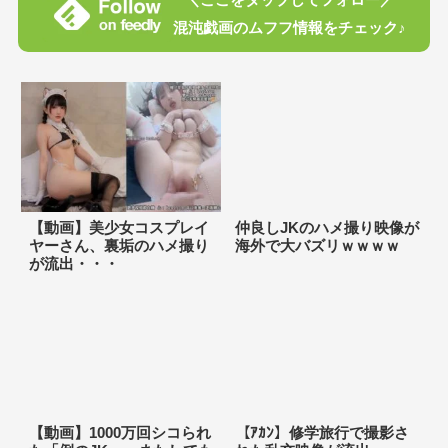
混沌戯画のムフフ情報をチェック♪
【動画】美少女コスプレイ
仲良しJKのハメ撮り映像が
ヤーさん、裏垢のハメ撮り
海外で大バズリｗｗｗｗ
が流出・・・
【動画】1000万回シコられ
【ｱｶﾝ】修学旅行で撮影さ