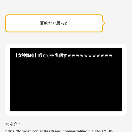
夏帆だと思った
【女神降臨】暇だから乳晒すｗｗｗｗｗｗｗｗｗｗｗ
元ネタ：
https://tomcat.2ch.sc/test/read.cgi/livegalileo/1738407998/