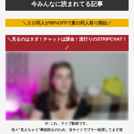
今みんなに読まれてる記事
＼エロ同人が99%OFF!?夏の同人祭り開始／
＼見るのはタダ！チャットは課金！流行りのSTRIPCHAT！
／
※↑これ、ライブ動画です。
色々"見えちゃう"事故防止のため、当サイトでブラー処理してます笑