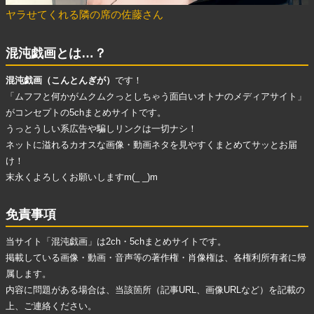
ヤラせてくれる隣の席の佐藤さん
混沌戯画とは…？
混沌戯画（こんとんぎが）
です！
「ムフフと何かがムクムクっとしちゃう面白いオトナのメディアサイト」
がコンセプトの5chまとめサイトです。
うっとうしい系広告
や
騙しリンク
は一切ナシ！
ネットに溢れる
カオスな画像・動画ネタ
を見やすくまとめてサッとお届
け！
末永くよろしくお願いしますm(_ _)m
免責事項
当サイト「混沌戯画」は2ch・5chまとめサイトです。
掲載している画像・動画・音声等の著作権・肖像権は、各権利所有者に帰
属します。
内容に問題がある場合は、当該箇所（記事URL、画像URLなど）を記載の
上、ご連絡ください。