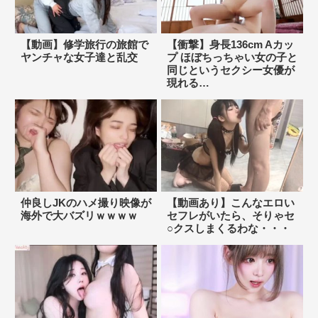
【動画】修学旅行の旅館で
【衝撃】身長136cm Aカッ
ヤンチャな女子達と乱交
プ ほぼちっちゃい女の子と
同じというセクシー女優が
現れる…
仲良しJKのハメ撮り映像が
【動画あり】こんなエロい
海外で大バズリｗｗｗｗ
セフレがいたら、そりゃセ
○クスしまくるわな・・・