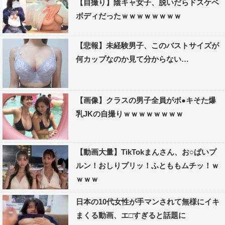
【自撮り】陰キャ女子、脱いだらドスケベ
ボディだったｗｗｗｗｗｗｗｗ
【悲報】未経験男子、このバストサイズが
何カップなのか見て分からない…
【画像】クラスの男子全員がボ●キそた爆
乳JKの自撮りｗｗｗｗｗｗｗｗ
【動画大量】TikTokまんさん、お○ぱいプ
ルン！おしりプリッ！ふとももムチッ！ｗ
ｗｗｗ
日本の10代女性が手マンされて無様にイキ
まくる動画、エ□すぎると話題に