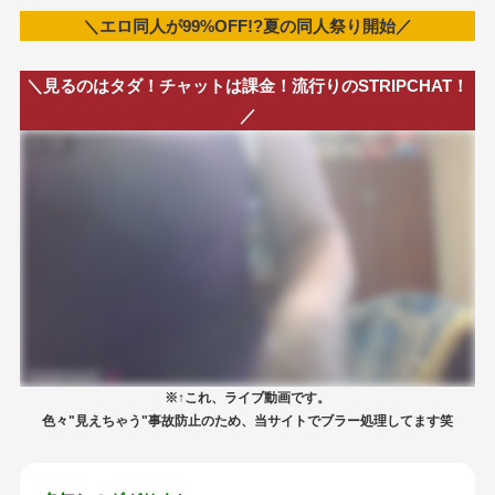
＼エロ同人が99%OFF!?夏の同人祭り開始／
＼見るのはタダ！チャットは課金！流行りのSTRIPCHAT！
／
※↑これ、ライブ動画です。
色々"見えちゃう"事故防止のため、当サイトでブラー処理してます笑