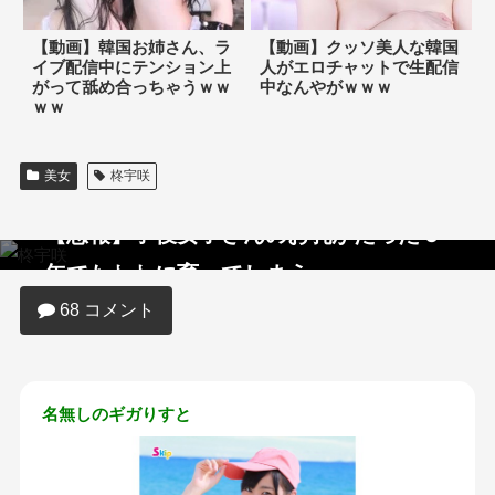
【動画】韓国お姉さん、ラ
【動画】クッソ美人な韓国
イブ配信中にテンション上
人がエロチャットで生配信
がって舐め合っちゃうｗｗ
中なんやがｗｗｗ
ｗｗ
美女
柊宇咲
【悲報】子役女子さんのお乳がたった６
年でたわわに育ってしまうｗｗｗ
68 コメント
名無しのギガりすと