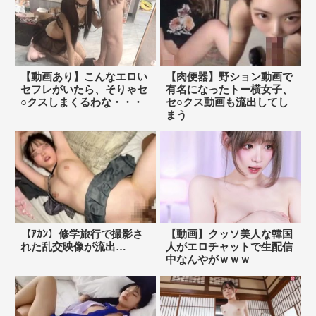
【動画あり】こんなエロい
【肉便器】野ション動画で
セフレがいたら、そりゃセ
有名になったトー横女子、
○クスしまくるわな・・・
セ○クス動画も流出してし
まう
【ｱｶﾝ】修学旅行で撮影さ
【動画】クッソ美人な韓国
れた乱交映像が流出…
人がエロチャットで生配信
中なんやがｗｗｗ