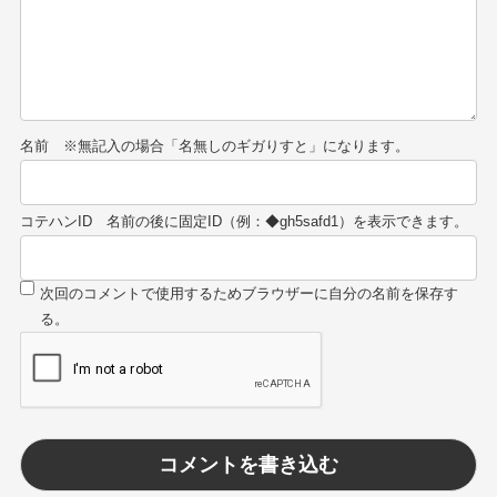
名前
コテハンID