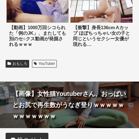
【動画】1000万回シコられ
【衝撃】身長136cm Aカッ
た「例のJK」、またしても
プ ほぼちっちゃい女の子と
別のセ○クス動画が発掘さ
同じというセクシー女優が
れるｗｗｗ
現れる…
おもしろ
YouTuber
【画像】女性猫Youtuberさん、おっぱい
とお尻で再生数がうなぎ登りｗｗｗｗｗ
ｗｗｗｗｗｗｗ